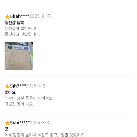
5
kah****
2025-8-17
생선살 듬뿍
생선살이 씹히는 맛

쫄깃하고 맛있습니다.
5
jh7***
2025-4-2
좋아요
식감이 성분 좋은게 느껴져요.

고급진 맛이 나요.
5
shi*****
2025-3-31
굿
어육 함량이 높아서 식감도 좋고,  정말 맛있어요.