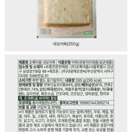
네모어묵(260g)