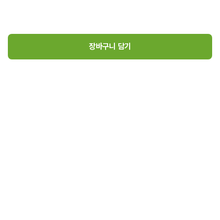
장바구니 담기
네모어묵(260g)
1
5,650
원
로그인
매장소개
고객센터
5,650
원 장바구니 담기
(주)초록마을 사업자 정보
(주)초록마을
대표이사 김재연
경기도 김포시 고촌읍 아라육로57번길 126, 407호
사업자등록번호 : 105-86-05788
통신판매업신고번호 : 2025-경기김포-7398