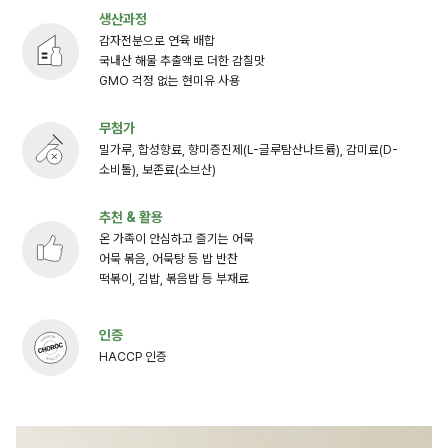
생산과정
감자전분으로 연육 배합
국내산 해물 추출액로 더한 감칠맛
GMO 걱정 없는 현미유 사용
무첨가
밀가루, 합성향료, 향미증진제(L-글루탐산나트륨), 감미료(D-
소비톨), 보존료(소브산)
추천 & 활용
온 가족이 안심하고 즐기는 어묵
어묵 볶음, 어묵탕 등 밥 반찬
떡볶이, 김밥, 볶음밥 등 부재료
인증
HACCP 인증