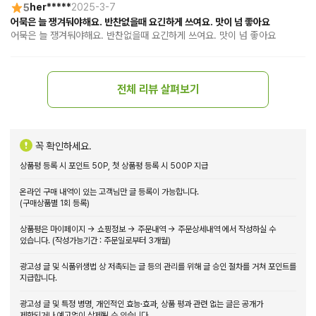
5
her*****
2025-3-7
어묵은 늘 쟁겨둬야해요. 반찬없을때 요긴하게 쓰여요. 맛이 넘 좋아요
어묵은 늘 쟁겨둬야해요. 반찬없을때 요긴하게 쓰여요. 맛이 넘 좋아요
전체 리뷰 살펴보기
꼭 확인하세요.
상품평 등록 시 포인트 50P, 첫 상품평 등록 시 500P 지급
온라인 구매 내역이 있는 고객님만 글 등록이 가능합니다.
(구매상품별 1회 등록)
상품평은 마이페이지 → 쇼핑정보 → 주문내역 → 주문상세내역 에서 작성하실 수
있습니다. (작성가능기간 : 주문일로부터 3개월)
광고성 글 및 식품위생법 상 저촉되는 글 등의 관리를 위해 글 승인 절차를 거쳐 포인트를
지급합니다.
광고성 글 및 특정 병명, 개인적인 효능·효과, 상품 평과 관련 없는 글은 공개가
제한되거나 예고없이 삭제될 수 있습니다.