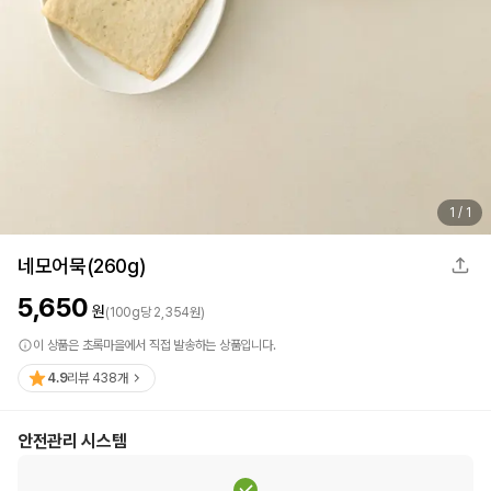
1
/
1
네모어묵(260g)
5,650
원
(
100
g
당
2,354
원)
이 상품은 초록마을에서 직접 발송하는 상품입니다.
4.9
리뷰
438
개
안전관리 시스템