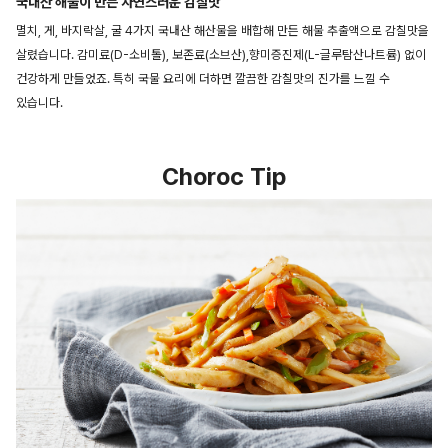
국내산 해물이 만든 자연스러운 감칠맛
멸치, 게, 바지락살, 굴 4가지 국내산 해산물을 배합해 만든 해물 추출액으로 감칠맛을
살렸습니다. 감미료(D-소비톨), 보존료(소브산),향미증진제(L-글루탐산나트륨) 없이
건강하게 만들었죠. 특히 국물 요리에 더하면 깔끔한 감칠맛의 진가를 느낄 수
있습니다.
Choroc Tip