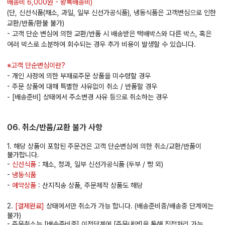
배송비 6,000원 - 왕복배송비)
(단, 신선식품(채소, 과일, 일부 신선가공식품), 냉동식품은 고객변심으로 인한
교환/반품/환불 불가)
- 고객 단순 변심에 의한 교환/반품 시 배송받은 택배박스와 다른 박스, 혹은
여러 박스로 소분하여 회수되는 경우 추가 비용이 발생할 수 있습니다.
※고객 단순변심이란?
- 개인 사정에 의한 부재로주문 상품을 미수령할 경우
- 주문 상품에 대해 특별한 사유없이 취소 / 반품할 경우
- [배송준비] 상태에서 주소변경 사유 등으로 취소하는 경우
06. 취소/반품/교환 불가 사항
1. 해당 상품이 포함된 주문건은 고객 단순변심에 의한 취소/교환/반품이
불가합니다.
-
신선식품
: 채소, 청과, 일부 신선가공식품 (두부 / 빵 외)
-
냉동식품
-
예약상품
: 산지직송 상품, 주문제작 상품도 해당
2.
[결제완료]
상태에서만 취소가 가능 합니다. (배송준비중/배송중 단계에는
불가)
- 주문취소는 [배송준비중] 이전단계에 [주문내역]을 통해 직접처리 가능