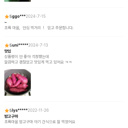
5
ggo***
2024-7-15
~
초록 마을,  안심 먹거리  !   믿고 주문합니다.
5
uni*****
2024-7-13
맛있
상품평이 안 좋아 걱정했는데

깔끔하고 괜찮았고 맛있게 먹고 있어요 ㅋㅋ
5
lys*****
2022-11-26
밤고구마
초록마을 밤고구마 아기 간식으로 잘 먹였어요