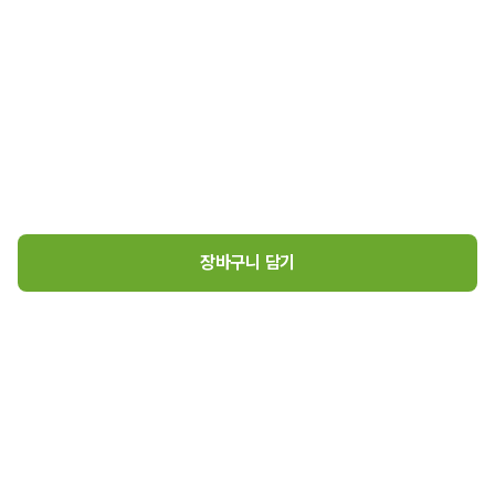
장바구니 담기
[기획] 유기농 밤고구마(1.6kg)
1
12,950
원
로그인
매장소개
고객센터