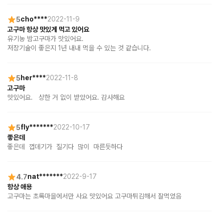
5
cho****
2022-11-9
고구마 항상 맛있게 먹고 있어요
유기농 밤고구마가 맛있어요. 

저장기술이 좋은지 1년 내내 먹을 수 있는 것 같습니다.
5
her****
2022-11-8
고구마
맛있어요.   상한 거 없이 받았어요. 감사해요
5
fly*******
2022-10-17
좋은데
좋은데  껍데기가  질기다  많이  마른듯하다
4.7
nat*******
2022-9-17
항상 애용
고구마는 초록마을에서만 사요 맛있어요 고구마튀김해서 잘먹었음