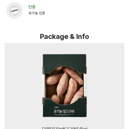
인증
유기농 인증
Package & Info
[기획]유기농밤고구마(1.6kg)