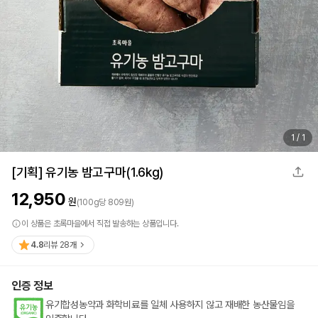
1
/
1
[기획] 유기농 밤고구마(1.6kg)
12,950
원
(
100
g
당
809
원)
이 상품은 초록마을에서 직접 발송하는 상품입니다.
4.8
리뷰
28
개
인증 정보
유기합성농약과 화학비료를 일체 사용하지 않고 재배한 농산물임을