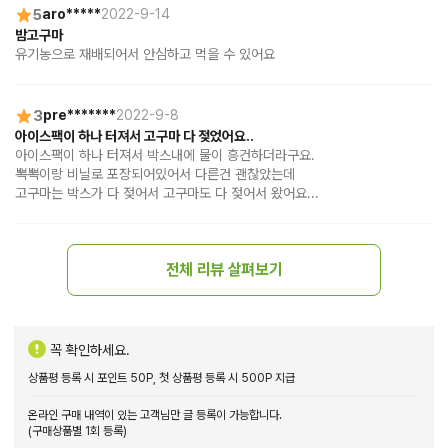
5
aro*****
2022-9-14
밤고구마
유기농으로 재배되어서 안심하고 먹을 수 있어요
3
pre*******
2022-9-8
아이스팩이 하나 터져서 고구마 다 젖었어요..
아이스팩이 하나 터져서 박스내에 물이 흥건하더라구요.

뽁뽁이랑 비닐로 포장되어있어서 다른건 괜찮았는데

고구마는 박스가 다 젖어서 고구마도 다 젖어서 왔어요...
전체 리뷰 살펴보기
꼭 확인하세요.
상품평 등록 시 포인트 50P, 첫 상품평 등록 시 500P 지급
온라인 구매 내역이 있는 고객님만 글 등록이 가능합니다.
(구매상품별 1회 등록)