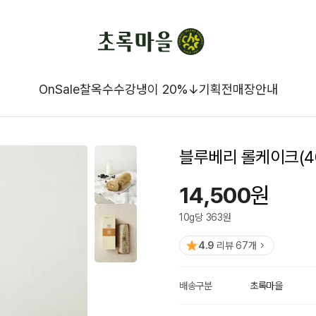
OnSale
찰옥수수강냉이 20%↓
기획전
매장안내
블루베리 롤케이크(40
14,500
원
10
g
당
363
원
4.9
리뷰
67
개
배송구분
초록마을