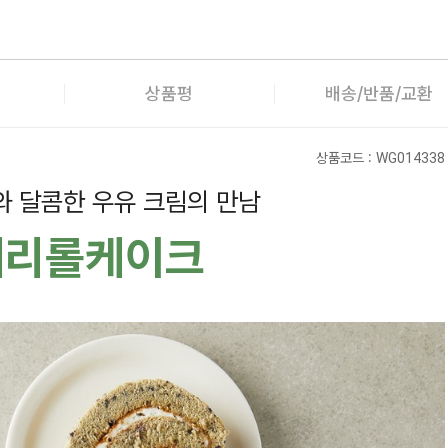
상품평
배송/반품/교환
상품코드 :
WG014338
 달콤한 우유 크림의 만남
베리롤케이크