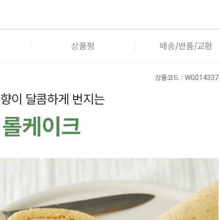
상품평
배송/반품/교환
상품코드 :
WG014337
 향이 달콤하게 번지는
기롤케이크