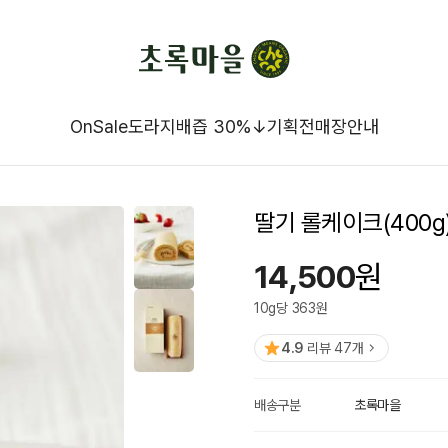
OnSale
도라지배즙 30%↓
기획전
매장안내
딸기 롤케이크(400g
14,500
원
10
g
당
363
원
4.9
리뷰
47
개
배송구분
초록마을