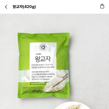
왕교자(420g)