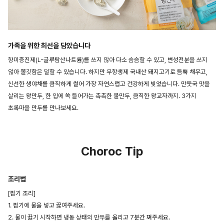
가족을 위한 최선을 담았습니다
향미증진제(L-글루탐산나트륨)를 쓰지 않아 다소 슴슴할 수 있고, 변성전분을 쓰지
않아 쫄깃함은 덜할 수 있습니다. 하지만 무항생제 국내산 돼지고기로 듬뿍 채우고,
신선한 생야채를 큼직하게 썰어 가장 자연스럽고 건강하게 빚었습니다. 만둣국 맛을
살리는 왕만두, 한 입에 쏙 들어가는 촉촉한 물만두, 큼직한 왕교자까지. 3가지
초록마을 만두를 만나보세요.
Choroc Tip
조리법
[찜기 조리]
1. 찜기에 물을 넣고 끓여주세요.
2. 물이 끓기 시작하면 냉동 상태의 만두를 올리고 7분간 쪄주세요.