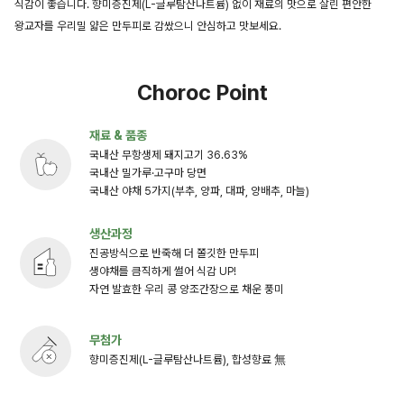
식감이 좋습니다. 향미증진제(L-글루탐산나트륨) 없이 재료의 맛으로 살린 편안한
왕교자를 우리밀 얇은 만두피로 감쌌으니 안심하고 맛보세요.
Choroc Point
재료 & 품종
국내산 무항생제 돼지고기 36.63%
국내산 밀가루·고구마 당면
국내산 야채 5가지(부추, 양파, 대파, 양배추, 마늘)
생산과정
진공방식으로 반죽해 더 쫄깃한 만두피
생야채를 큼직하게 썰어 식감 UP!
자연 발효한 우리 콩 양조간장으로 채운 풍미
무첨가
향미증진제(L-글루탐산나트륨), 합성향료 無