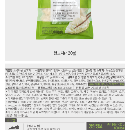
왕교자(420g)