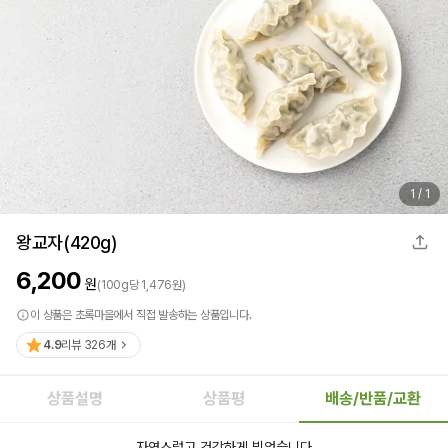
1
/
1
왕교자(420g)
6,200
원
(
100
g
당
1,476
원)
이 상품은 초록마을에서 직접 발송하는 상품입니다.
4.9
리뷰
326
개
상품설명
상품평
배송/반품/교환
자연스럽고 건강하게 빚었습니다