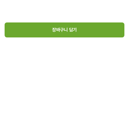
장바구니 담기
왕교자(420g)
1
6,200
원
로그인
매장소개
고객센터
6,200
원 장바구니 담기
(주)초록마을 사업자 정보
(주)초록마을
대표이사 김재연
경기도 김포시 고촌읍 아라육로57번길 126, 407호
사업자등록번호 : 105-86-05788
통신판매업신고번호 : 2025-경기김포-7398