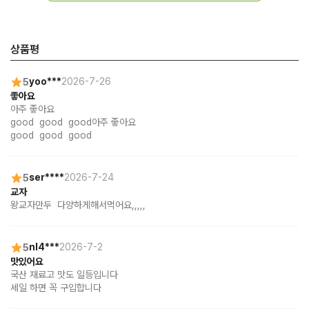
상품평
5
yoo***
2026-7-26
좋아요
아주 좋아요

good  good  good아주 좋아요

good  good  good
5
ser****
2026-7-24
교자
왕교자만두  다양하게해서먹어요,,,,,
5
nl4***
2026-7-2
맛있어요
국산 재료고 맛도 일등입니다

세일 하면 꼭 구입합니다