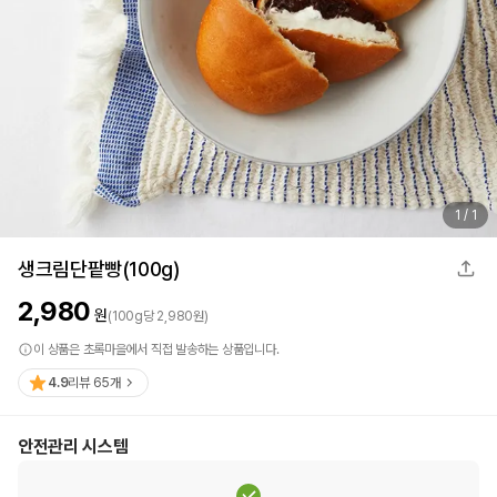
1
/
1
생크림단팥빵(100g)
2,980
원
(
100
g
당
2,980
원)
이 상품은 초록마을에서 직접 발송하는 상품입니다.
4.9
리뷰
65
개
안전관리 시스템