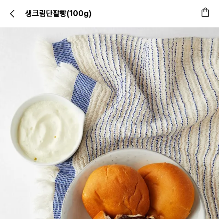
생크림단팥빵(100g)