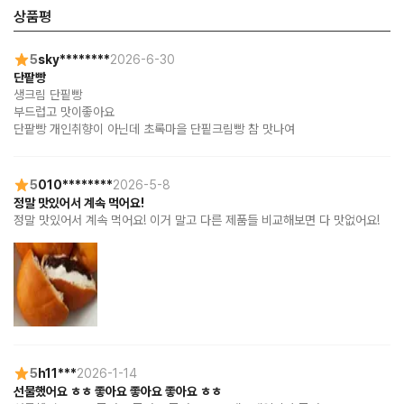
상품평
5
sky********
2026-6-30
단팥빵
생크림 단핕빵

부드럽고 맛이좋아요

단팥빵 개인취향이 아닌데 초록마을 단핕크림빵 참 맛나여
5
010********
2026-5-8
정말 맛있어서 계속 먹어요!
정말 맛있어서 계속 먹어요! 이거 말고 다른 제품들 비교해보면 다 맛없어요!
5
h11***
2026-1-14
선물했어요 ㅎㅎ 좋아요 좋아요 좋아요 ㅎㅎ