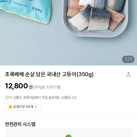
1
/
1
초록베베 순살 담은 국내산 고등어(350g)
12,800
원
(
100
g
당
3,657
원)
이 상품은 초록마을에서 직접 발송하는 상품입니다.
4.8
리뷰
66
개
안전관리 시스템