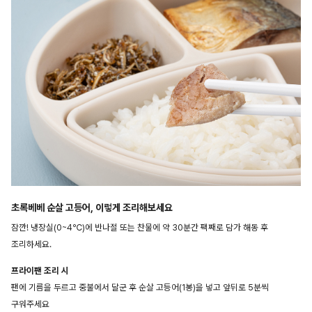
초록베베 순살 고등어, 이렇게 조리해보세요
잠깐! 냉장실(0~4℃)에 반나절 또는 찬물에 약 30분간 팩째로 담가 해동 후
조리하세요.
프라이팬 조리 시
팬에 기름을 두르고 중불에서 달군 후 순살 고등어(1봉)을 넣고 앞뒤로 5분씩
구워주세요