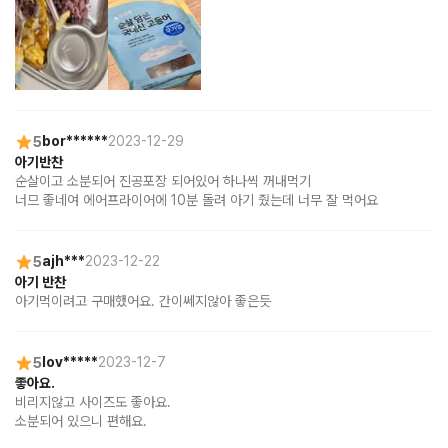
5
bor******
2023-12-29
아기반찬
순살이고 소분되어 진공포장 되어있어 하나씩 꺼내먹기

너므 좋네여 에어프라이어에 10분 돌려 아기 줬는데 너무 잘 먹어요
5
ajh***
2023-12-22
아기 반찬
아기먹이려고 구매했어요. 간이쎄지않아 좋은듯
5
lov*****
2023-12-7
좋아요.
비리지않고 사이즈도 좋아요.

소분되어 있으니 편해요.