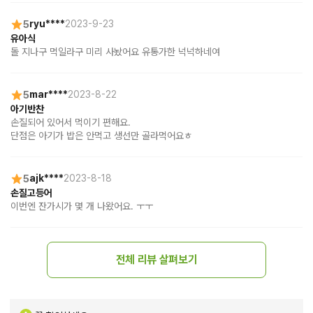
5
ryu****
2023-9-23
유아식
돌 지나구 먹일라구 미리 사놨어요 유통가한 넉넉하네여
5
mar****
2023-8-22
아기반찬
손질되어 있어서 먹이기 편해요.

단점은 아기가 밥은 안먹고 생선만 골라먹어요ㅎ
5
ajk****
2023-8-18
손질고등어
이번엔 잔가시가 몇 개 나왔어요. ㅜㅜ
전체 리뷰 살펴보기