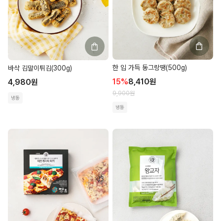
한 입 가득 동그랑땡(500g)
바삭 김말이튀김(300g)
15
%
8,410
원
4,980
원
9,900
원
냉동
냉동