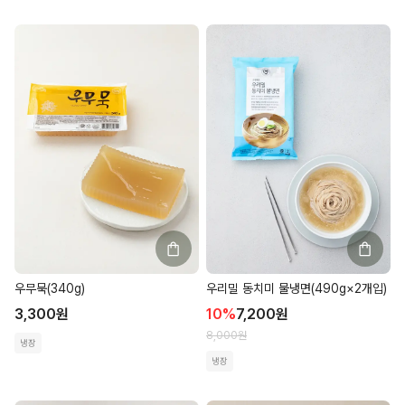
우무묵(340g)
우리밀 동치미 물냉면(490g×2개입)
3,300
원
10
%
7,200
원
8,000
원
냉장
냉장