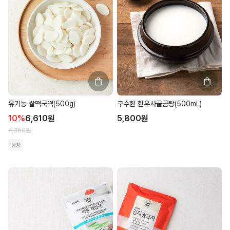
유기농 쌀떡국떡(500g)
구수한 한우사골곰탕(500mL)
10
%
6,610
원
5,800
원
7,350
원
냉장