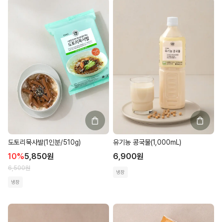
도토리묵사발(1인분/510g)
유기농 콩국물(1,000mL)
10
%
5,850
원
6,900
원
6,500
원
냉장
냉장