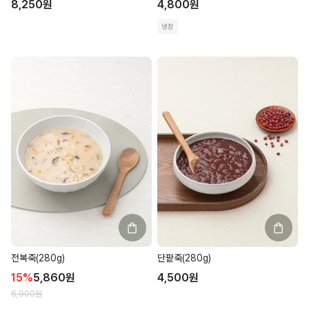
8,250
원
4,800
원
냉장
전복죽(280g)
단팥죽(280g)
15
%
5,860
원
4,500
원
6,900
원