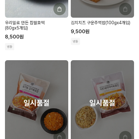
우리밀로 만든 찹쌀호떡
김치치즈 구운주먹밥(100gx4개입)
(80gx5개입)
9,500
원
8,500
원
냉동
냉동