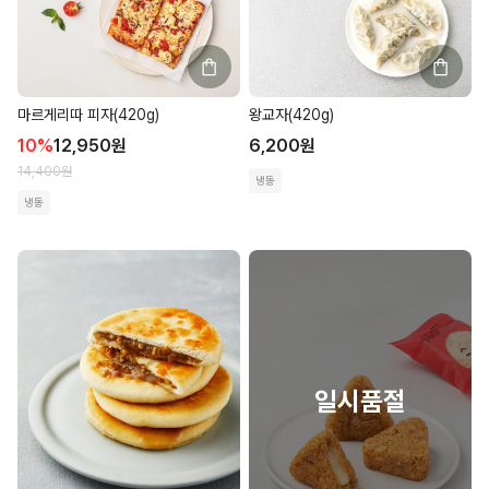
마르게리따 피자(420g)
왕교자(420g)
10
%
12,950
원
6,200
원
14,400
원
냉동
냉동