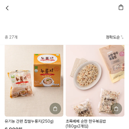
총
27
개
정확도순
유기농 간편 찹쌀누룽지(250g)
초록베베 순한 한우볶음밥
(180gx2개입)