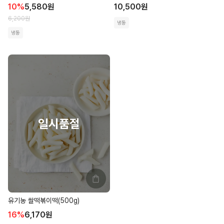
10
%
5,580
원
10,500
원
6,200
원
냉동
냉동
유기농 쌀떡볶이떡(500g)
16
%
6,170
원