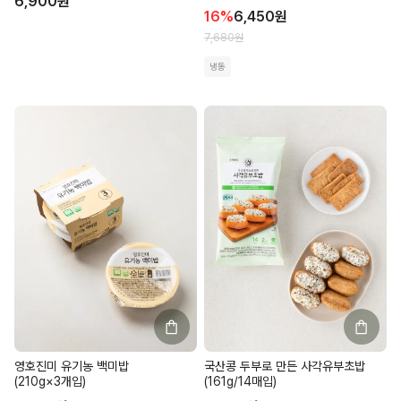
6,900
원
16
%
6,450
원
7,680
원
냉동
영호진미 유기농 백미밥
국산콩 두부로 만든 사각유부초밥
(210g×3개입)
(161g/14매입)