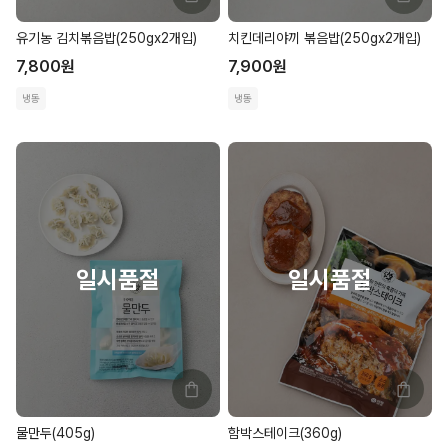
유기농 김치볶음밥(250gx2개입)
치킨데리야끼 볶음밥(250gx2개입)
7,800
원
7,900
원
냉동
냉동
물만두(405g)
함박스테이크(360g)