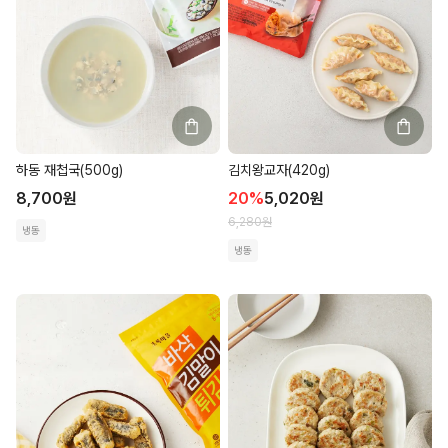
하동 재첩국(500g)
김치왕교자(420g)
8,700
원
20
%
5,020
원
6,280
원
냉동
냉동