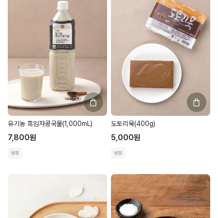
유기농 흑임자콩국물(1,000mL)
도토리묵(400g)
7,800
원
5,000
원
냉장
냉장