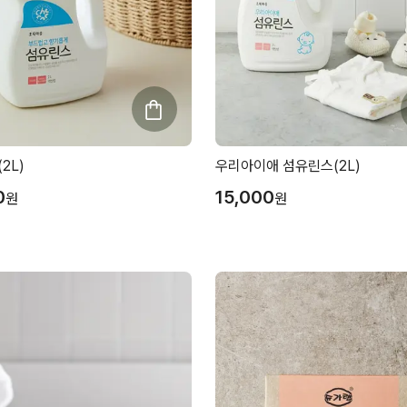
2L)
우리아이애 섬유린스(2L)
0
15,000
원
원