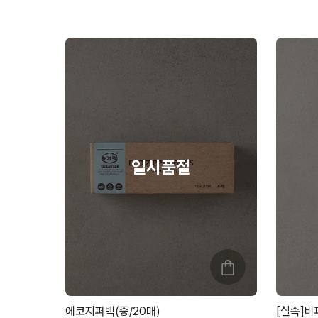
에코지퍼백(중/20매)
[실속]비