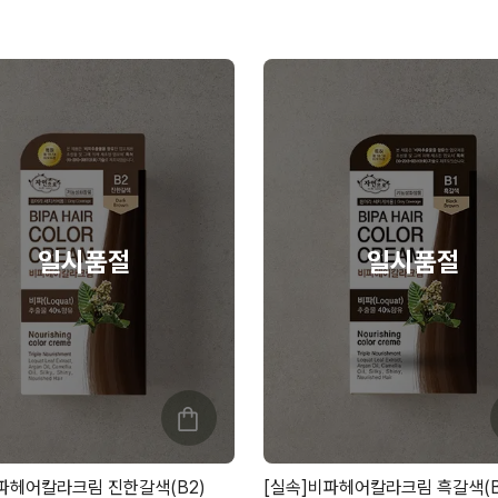
파헤어칼라크림 진한갈색(B2)
[실속]비파헤어칼라크림 흑갈색(B