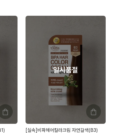
1)
[실속]비파헤어칼라크림 자연갈색(B3)