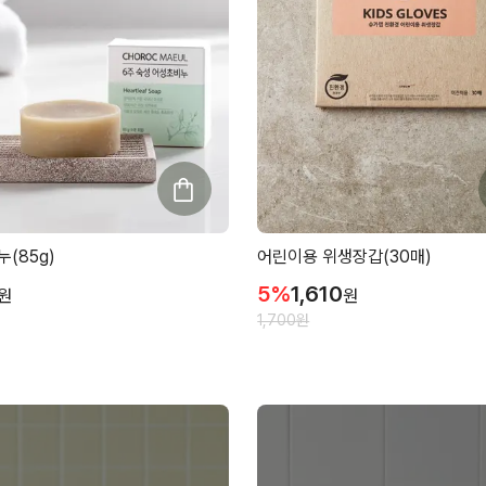
(85g)
어린이용 위생장갑(30매)
5
%
1,610
원
원
1,700
원