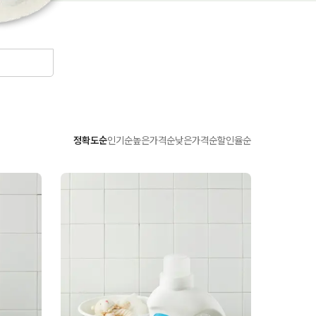
정확도순
인기순
높은가격순
낮은가격순
할인율순