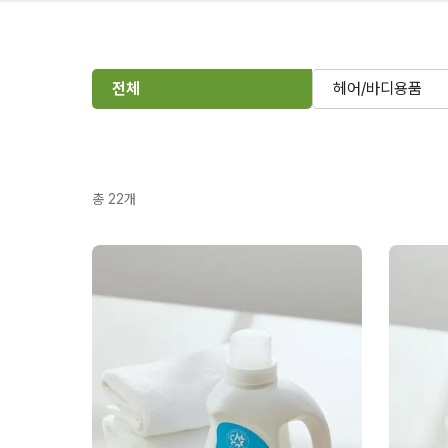
전체
헤어/바디용품
총
22
개