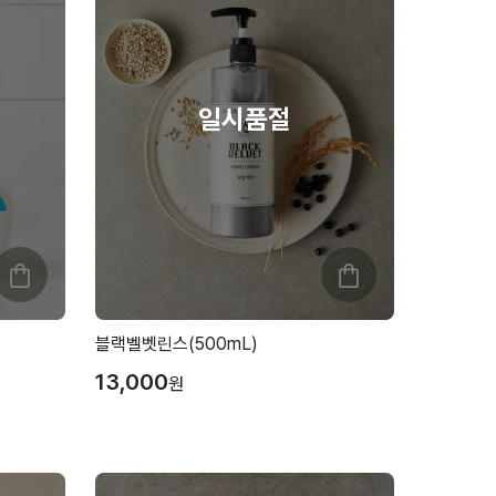
블랙벨벳린스(500mL)
13,000
원