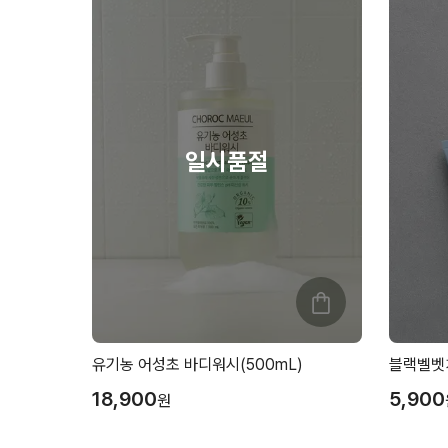
유기농 어성초 바디워시(500mL)
블랙벨벳치
18,900
5,900
원