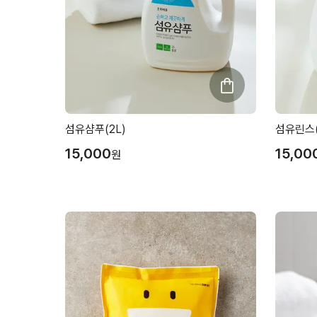
섬유샴푸(2L)
섬유린스(
15,000
15,00
원