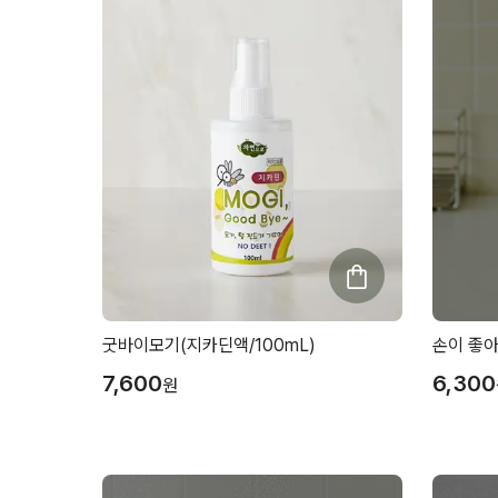
굿바이모기(지카딘액/100mL)
손이 좋아
7,600
6,300
원