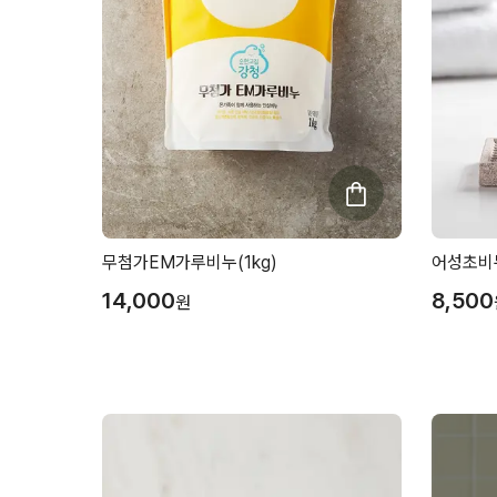
무첨가EM가루비누(1kg)
어성초비누
14,000
8,500
원