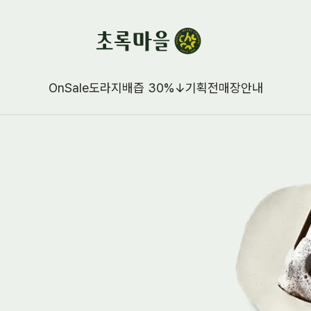
OnSale
도라지배즙 30%↓
기획전
매장안내