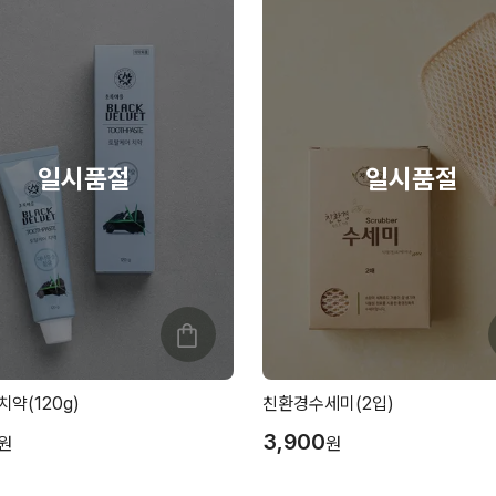
약(120g)
친환경수세미(2입)
3,900
원
원