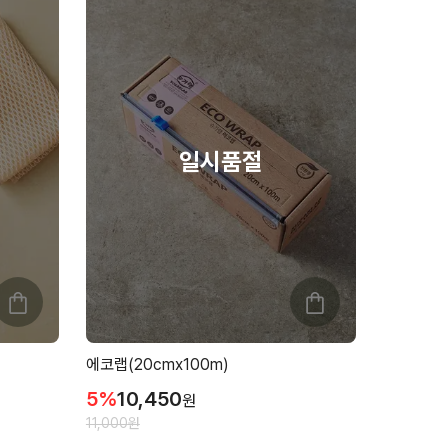
에코랩(20cmx100m)
5
%
10,450
원
11,000
원