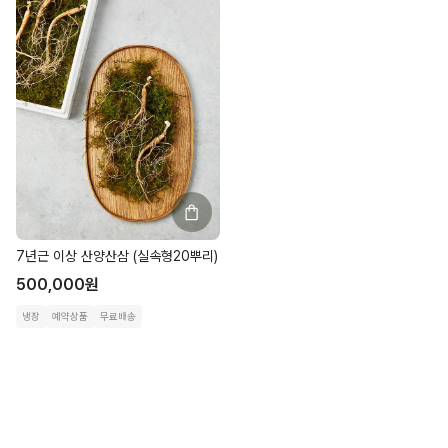
7년근 이상 산양산삼 (실속형20뿌리)
500,000
원
냉장
예약상품
무료배송