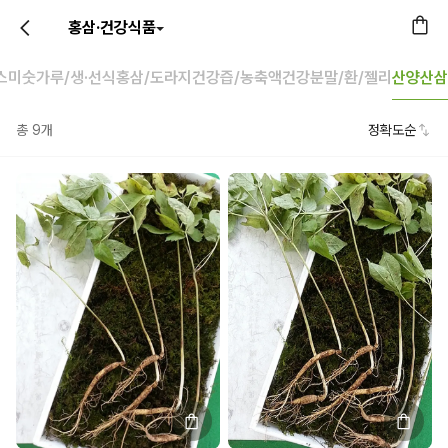
홍삼·건강식품
스
미숫가루/생·선식
홍삼/도라지
건강즙/농축액
건강분말/환/젤리
산양산삼
총
9
개
정확도순