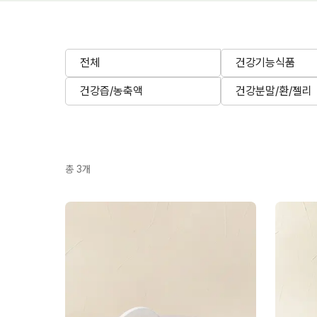
전체
건강기능식품
건강즙/농축액
건강분말/환/젤리
총
3
개