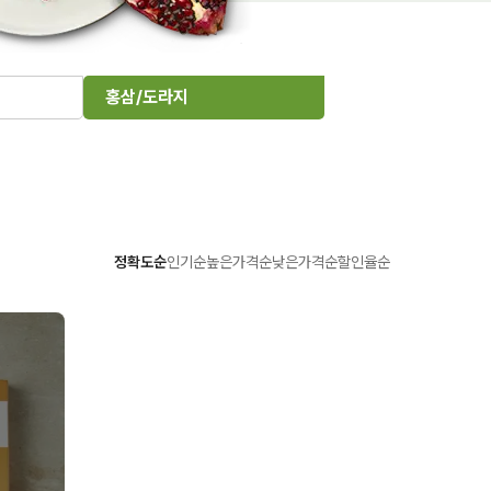
홍삼/도라지
정확도순
인기순
높은가격순
낮은가격순
할인율순