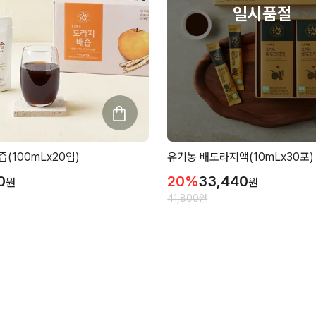
(100mLx20입)
유기농 배도라지액(10mLx30포)
0
20
%
33,440
원
원
41,800
원