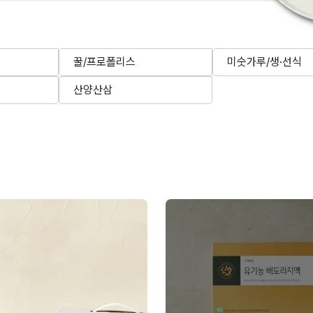
꿀/프로폴리스
미숫가루/생·선식
산양산삼