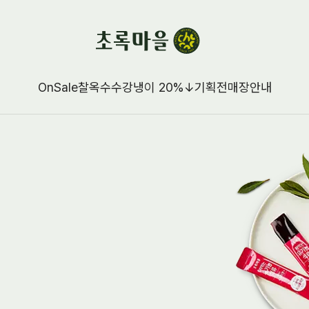
OnSale
찰옥수수강냉이 20%↓
기획전
매장안내