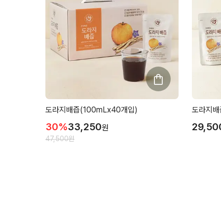
도라지배즙(100mLx40개입)
도라지배즙
30
%
33,250
29,50
원
47,500
원