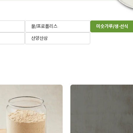
꿀/프로폴리스
미숫가루/생·선식
산양산삼