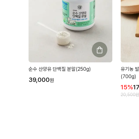
순수 산양유 단백질 분말(250g)
유기농 발
(700g)
39,000
원
15
%
1
20,500