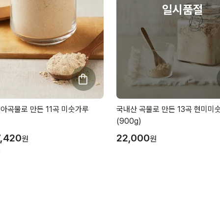
아곡물로 만든 11곡 미숫가루
국내산 곡물로 만든 13곡 현미미
(900g)
7,420
22,000
원
원
원