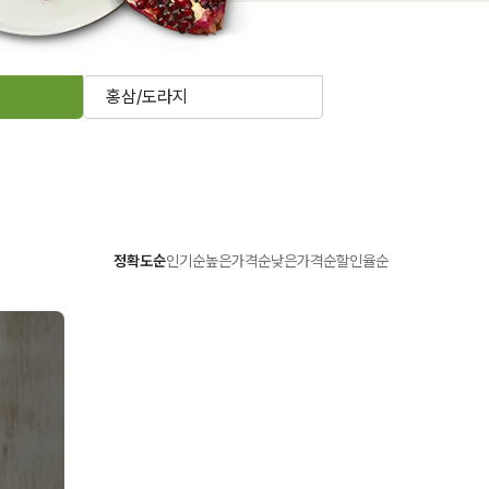
홍삼/도라지
정확도순
인기순
높은가격순
낮은가격순
할인율순