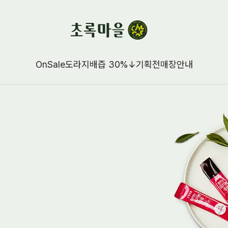
OnSale
도라지배즙 30%↓
기획전
매장안내