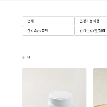
전체
건강기능식품
건강즙/농축액
건강분말/환/젤리
총
3
개