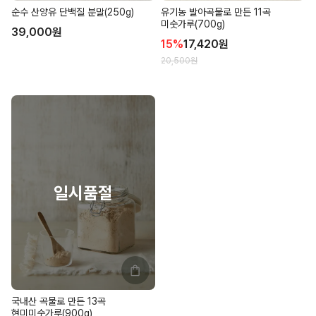
순수 산양유 단백질 분말(250g)
유기농 발아곡물로 만든 11곡
미숫가루(700g)
39,000
원
15
%
17,420
원
20,500
원
국내산 곡물로 만든 13곡
현미미숫가루(900g)