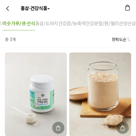
홍삼·건강식품
스
미숫가루/생·선식
홍삼/도라지
건강즙/농축액
건강분말/환/젤리
산양산삼
총
3
개
정확도순