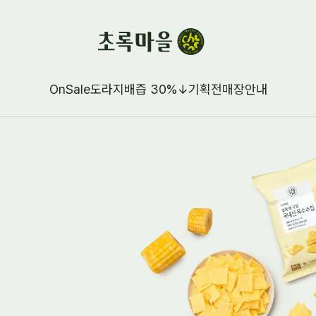
OnSale
도라지배즙 30%↓
기획전
매장안내