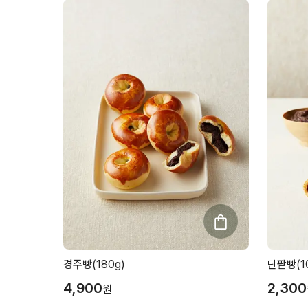
경주빵(180g)
단팥빵(1
4,900
2,300
원