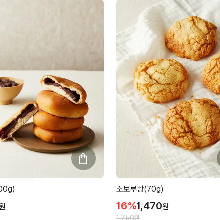
00g)
소보루빵(70g)
16
%
1,470
원
원
1,750
원