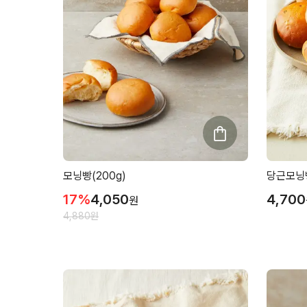
모닝빵(200g)
당근모닝빵
17
%
4,050
4,700
원
4,880
원