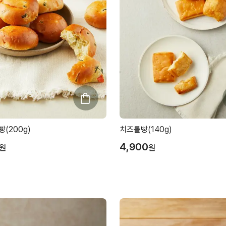
(200g)
치즈롤빵(140g)
4,900
원
원