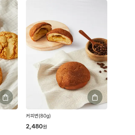
커피번(80g)
2,480
원