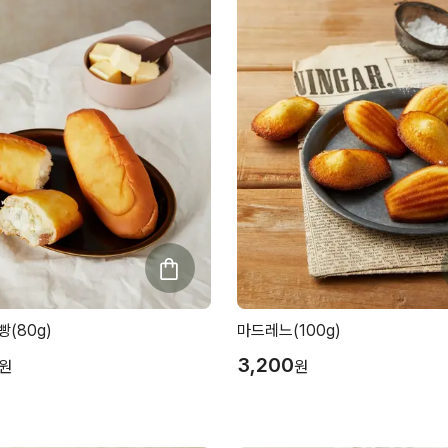
(80g)
마드레느(100g)
3,200
원
원