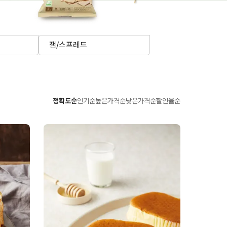
잼/스프레드
정확도순
인기순
높은가격순
낮은가격순
할인율순