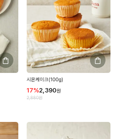
시몬케이크(100g)
17
%
2,390
원
2,880
원