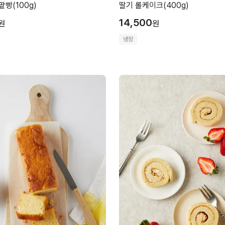
빵(100g)
딸기 롤케이크(400g)
14,500
원
원
냉장