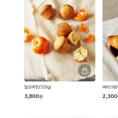
밀감머핀(120g)
버터크림빵
3,800
2,300
원