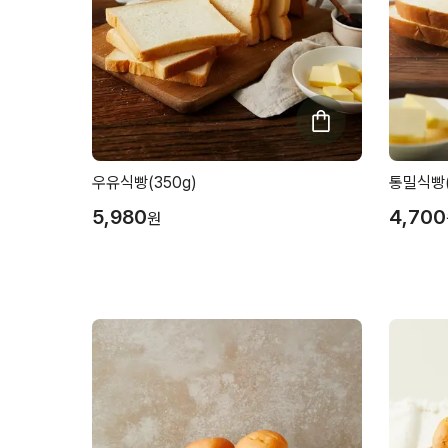
우유식빵(350g)
통밀식빵(
5,980
4,700
원