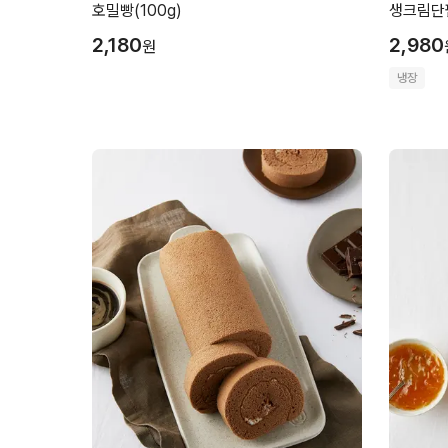
호밀빵(100g)
생크림단팥
2,180
2,980
원
냉장