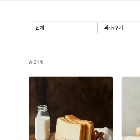
전체
과자/쿠키
총
24
개