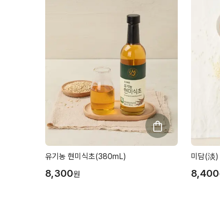
유기농 현미식초(380mL)
미담(淡)
8,300
8,400
원