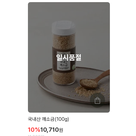
국내산 깨소금(100g)
10
%
10,710
원