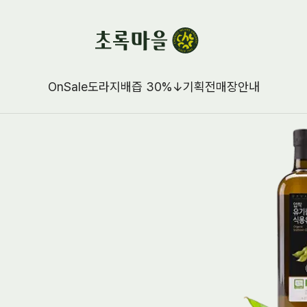
OnSale
도라지배즙 30%↓
기획전
매장안내