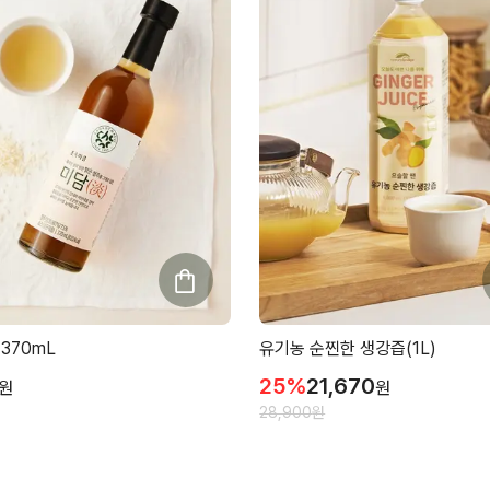
 370mL
유기농 순찐한 생강즙(1L)
25
%
21,670
원
원
28,900
원