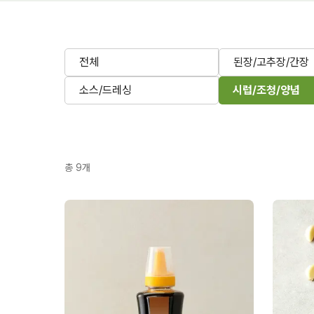
전체
된장/고추장/간장
소스/드레싱
시럽/조청/양념
총
9
개