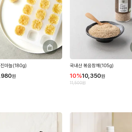
진마늘(180g)
국내산 볶음참깨(105g)
,980
10
%
10,350
원
원
11,500
원