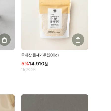
국내산 들깨가루(200g)
5
%
14,910
원
15,700
원