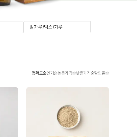
밀가루/믹스/가루
정확도순
인기순
높은가격순
낮은가격순
할인율순