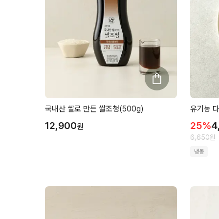
국내산 쌀로 만든 쌀조청(500g)
유기농 다
12,900
25
%
4
원
6,650
원
냉동