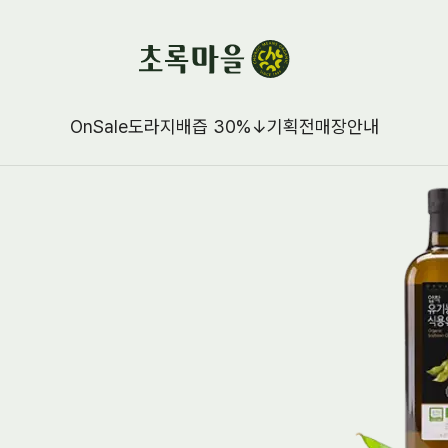
OnSale
도라지배즙 30%↓
기획전
매장안내