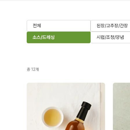
전체
된장/고추장/간장
소스/드레싱
시럽/조청/양념
총
12
개