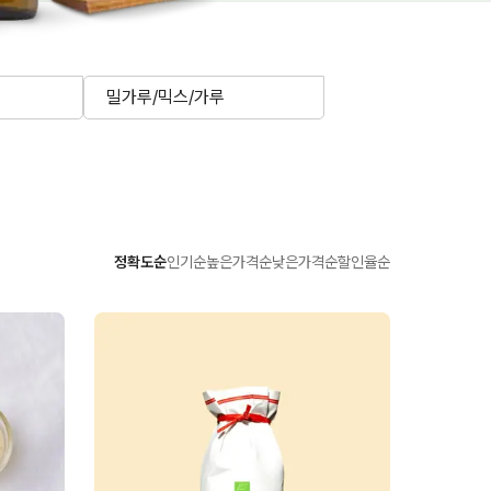
밀가루/믹스/가루
정확도순
인기순
높은가격순
낮은가격순
할인율순