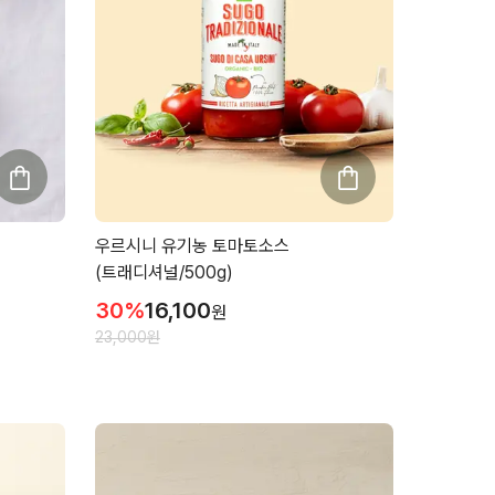
우르시니 유기농 토마토소스
(트래디셔널/500g)
30
%
16,100
원
23,000
원