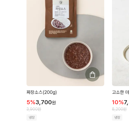
짜장소스(200g)
고소한 마
5
%
3,700
10
%
7
원
3,900
원
8,200
원
냉장
냉장