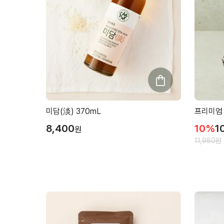
미담(淡) 370mL
프리미엄 
8,400
10
%
1
원
11,980
원