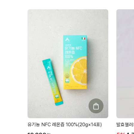
유기농 NFC 레몬즙 100%(20g×14포)
발효샐러드