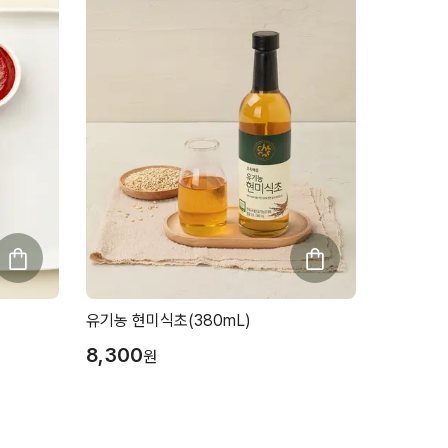
유기농 현미식초(380mL)
8,300
원