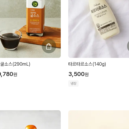
굴소스(290mL)
타르타르소스(140g)
0,780
3,500
원
원
냉장