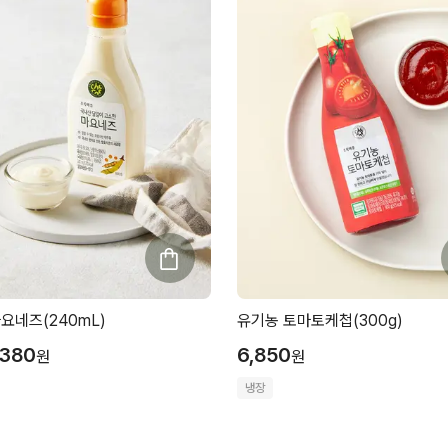
요네즈(240mL)
유기농 토마토케첩(300g)
,380
6,850
원
원
냉장