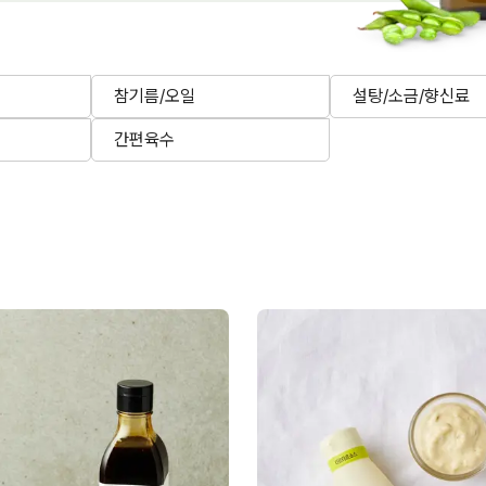
참기름/오일
설탕/소금/향신료
간편육수