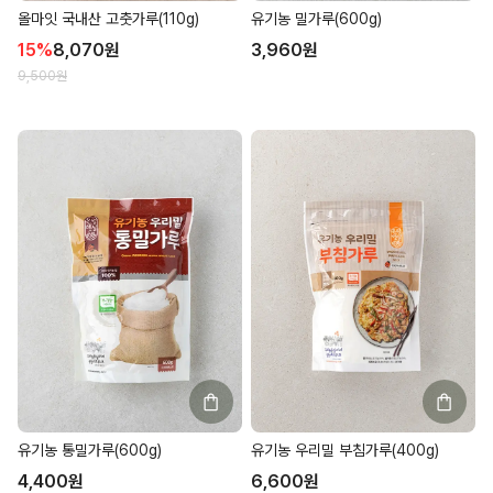
올마잇 국내산 고춧가루(110g)
유기농 밀가루(600g)
15
%
8,070
원
3,960
원
9,500
원
유기농 통밀가루(600g)
유기농 우리밀 부침가루(400g)
4,400
원
6,600
원