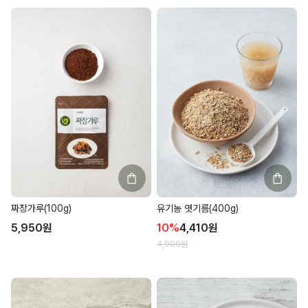
짜장가루(100g)
유기농 엿기름(400g)
5,950
원
10
%
4,410
원
4,900
원