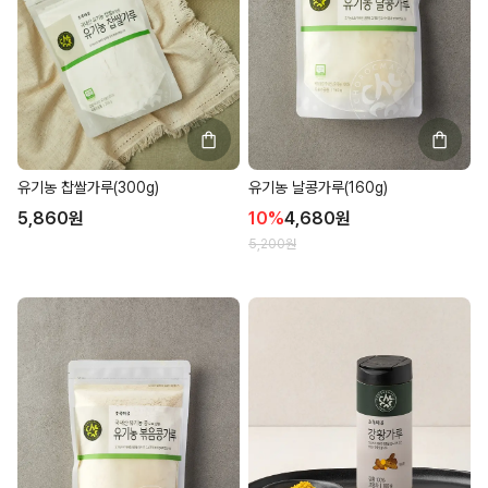
유기농 날콩가루(160g)
유기농 찹쌀가루(300g)
10
%
4,680
원
5,860
원
5,200
원