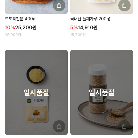
도토리전분(400g)
국내산 들깨가루(200g)
10
%
25,200
원
5
%
14,910
원
28,000
원
15,700
원