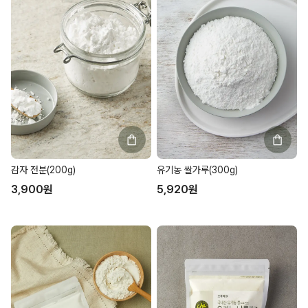
감자 전분(200g)
유기농 쌀가루(300g)
3,900
원
5,920
원