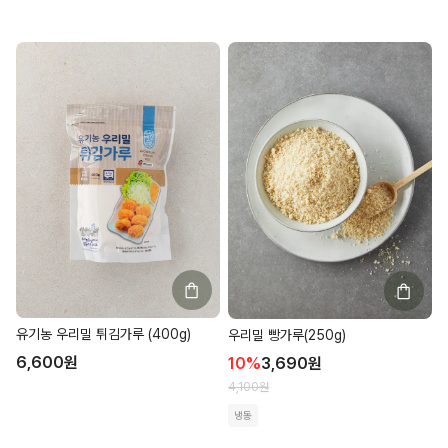
유기농 우리밀 튀김가루 (400g)
우리밀 빵가루(250g)
6,600
원
10
%
3,690
원
4,100
원
냉동