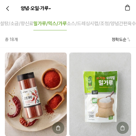
양념·오일·가루
설탕/소금/향신료
밀가루/믹스/가루
소스/드레싱
시럽/조청/양념
간편육수
총
18
개
정확도순