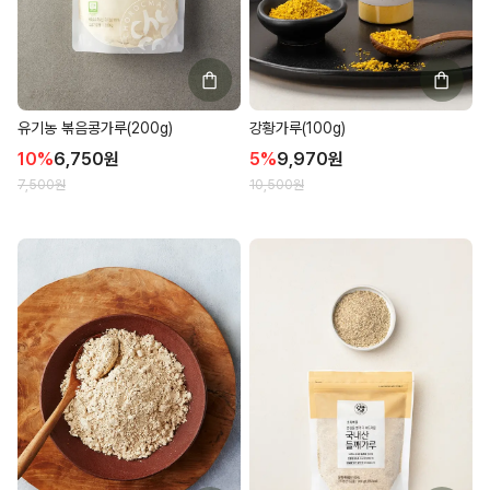
유기농 볶음콩가루(200g)
강황가루(100g)
10
%
6,750
원
5
%
9,970
원
7,500
원
10,500
원