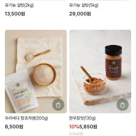
유기농 설탕(2kg)
유기농 설탕(5kg)
13,500
원
29,000
원
우리바다 함초자염(300g)
한우참맛(130g)
8,500
원
10
%
5,850
원
6,500
원