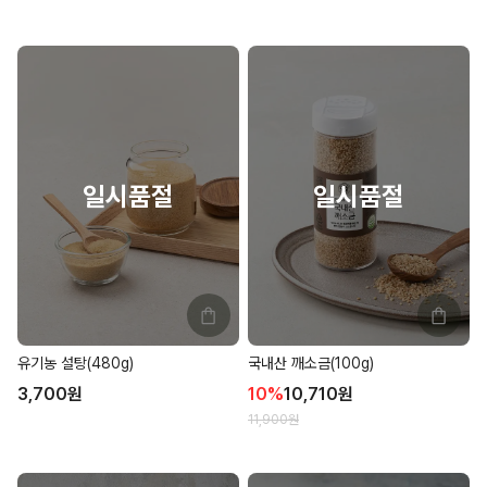
유기농 설탕(480g)
국내산 깨소금(100g)
3,700
원
10
%
10,710
원
11,900
원