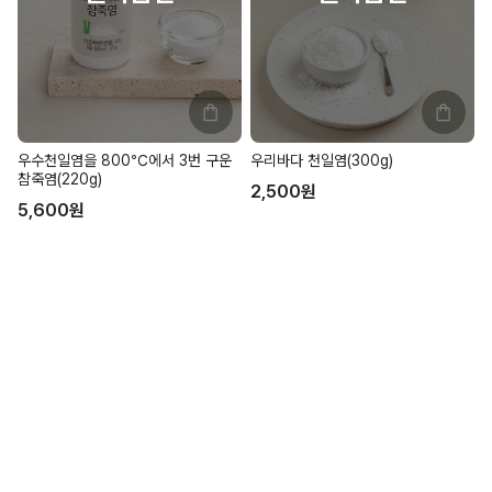
우수천일염을 800℃에서 3번 구운
우리바다 천일염(300g)
참죽염(220g)
2,500
원
5,600
원