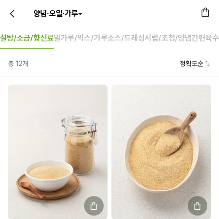
양념·오일·가루
설탕/소금/향신료
밀가루/믹스/가루
소스/드레싱
시럽/조청/양념
간편육수
총
12
개
정확도순