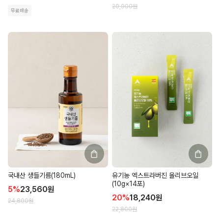
20,900
원
무료배송
국내산 생들기름(180mL)
유기농 엑스트라버진 올리브오일
(10g×14포)
5
%
23,560
원
20
%
18,240
원
24,800
원
22,800
원