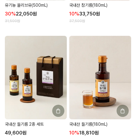
유기농 올리브유(500mL)
국내산 참기름(180mL)
30
%
22,050
원
10
%
33,750
원
31,500
원
37,500
원
국내산 들기름 2종 세트
국내산 들기름(180mL)
49,600
원
10
%
18,810
원