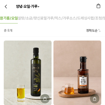
양념·오일·가루
참기름/오일
설탕/소금/향신료
밀가루/믹스/가루
소스/드레싱
시럽/조청/
총
8
개
정확도순