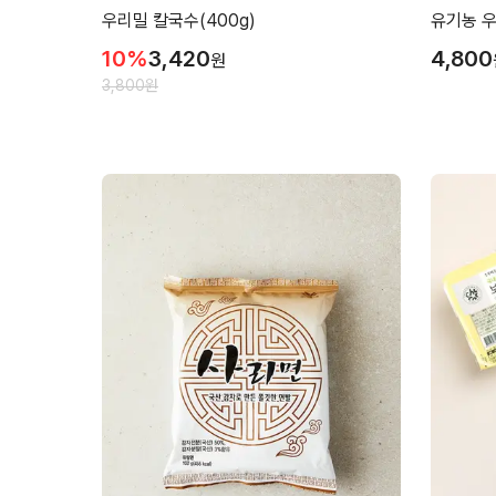
우리밀 칼국수(400g)
유기농 우
10
%
3,420
4,800
원
3,800
원