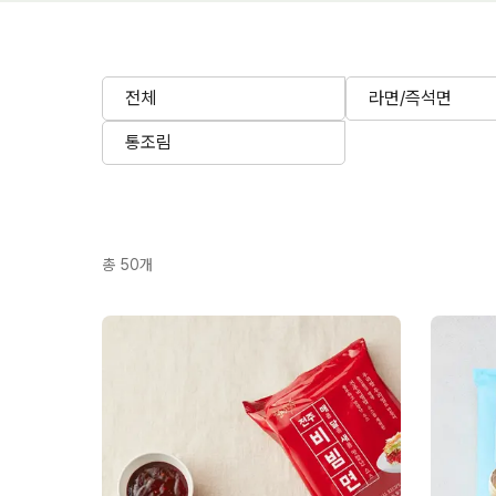
전체
라면/즉석면
통조림
총
50
개