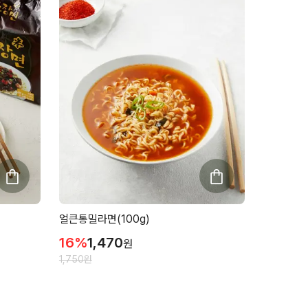
얼큰통밀라면(100g)
16
%
1,470
원
1,750
원