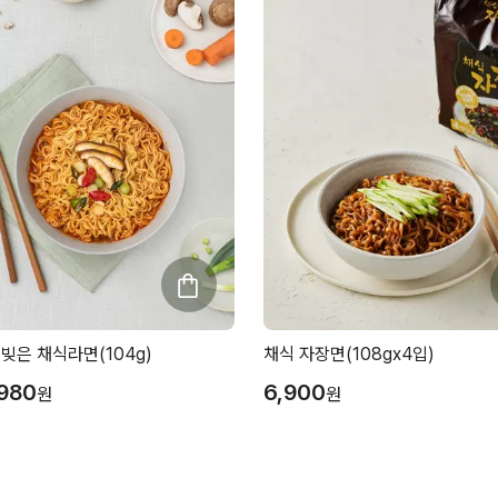
빚은 채식라면(104g)
채식 자장면(108gx4입)
,980
6,900
원
원