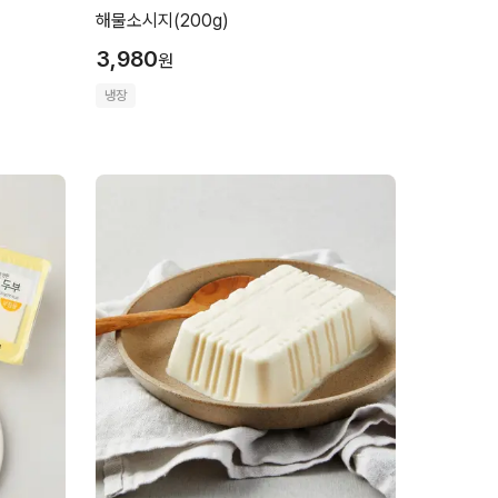
해물소시지(200g)
3,980
원
냉장