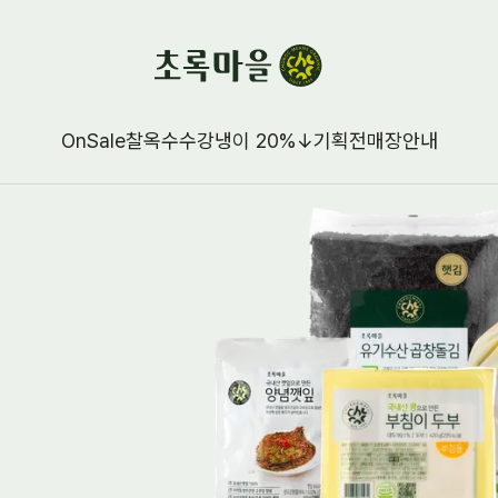
OnSale
찰옥수수강냉이 20%↓
기획전
매장안내