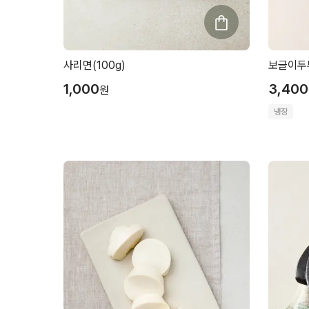
사리면(100g)
보글이두부
1,000
3,400
원
냉장