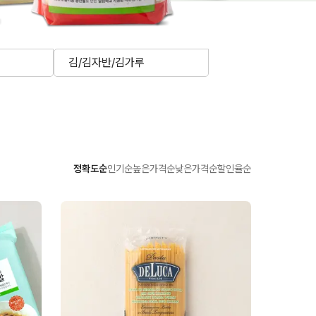
김/김자반/김가루
정확도순
인기순
높은가격순
낮은가격순
할인율순