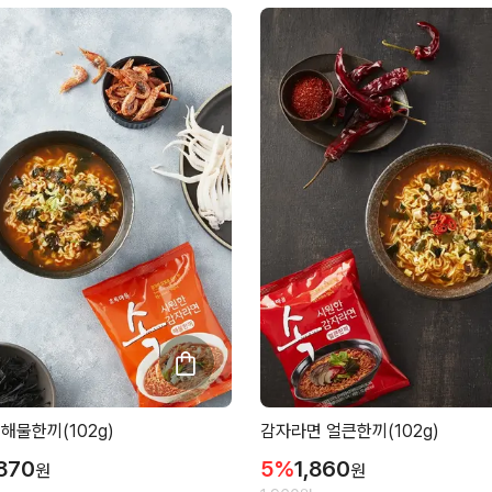
해물한끼(102g)
감자라면 얼큰한끼(102g)
,870
5
%
1,860
원
원