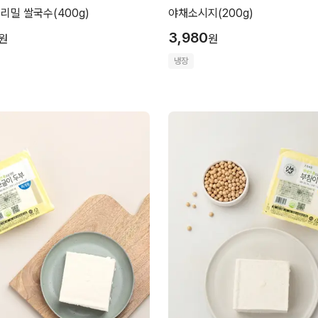
리밀 쌀국수(400g)
야채소시지(200g)
3,980
원
원
냉장