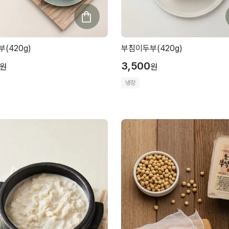
(420g)
부침이두부(420g)
3,500
원
원
냉장