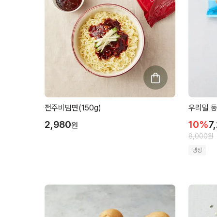
전주비빔면(150g)
우리밀 동
2,980
10
%
7
원
8,000
원
냉장