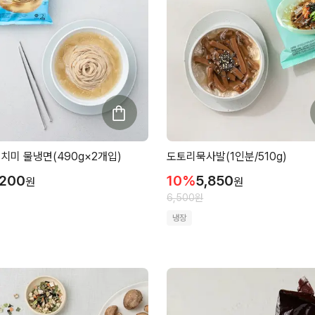
치미 물냉면(490g×2개입)
도토리묵사발(1인분/510g)
,200
10
%
5,850
원
원
6,500
원
냉장