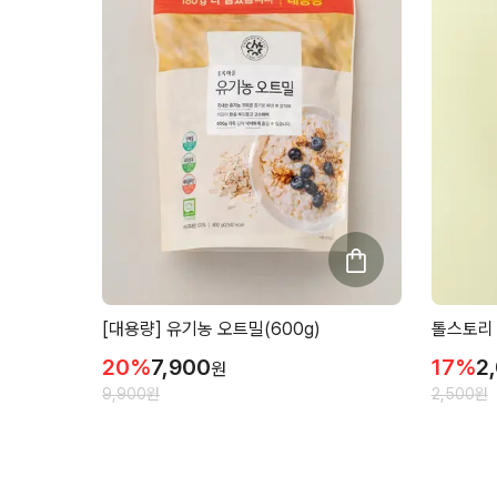
[대용량] 유기농 오트밀(600g)
톨스토리 
20
%
7,900
17
%
2
원
9,900
원
2,500
원