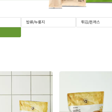
밥류/누룽지
튀김/돈까스