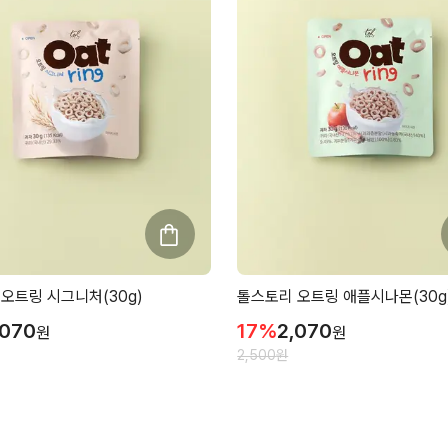
오트링 시그니처(30g)
톨스토리 오트링 애플시나몬(30g
,070
17
%
2,070
원
원
2,500
원