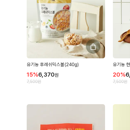
유기농 후레쉬믹스볼(240g)
유기농 현
15
%
6,370
20
%
6
원
7,500
원
7,500
원