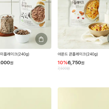
미플레이크(240g)
아몬드 콘플레이크(240g)
,000
10
%
6,750
원
원
7,500
원