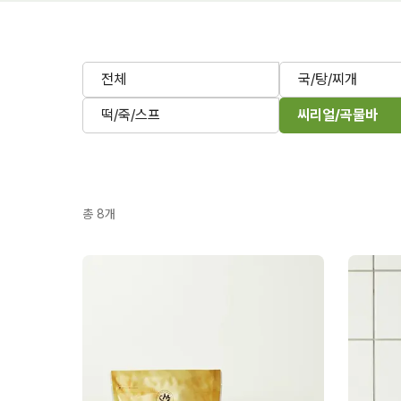
전체
국/탕/찌개
떡/죽/스프
씨리얼/곡물바
총
8
개