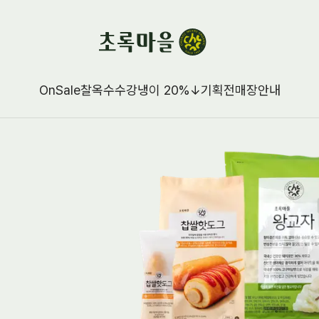
OnSale
찰옥수수강냉이 20%↓
기획전
매장안내