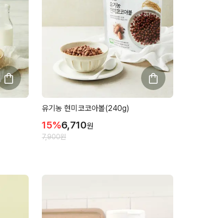
유기농 현미코코아볼(240g)
15
%
6,710
원
7,900
원