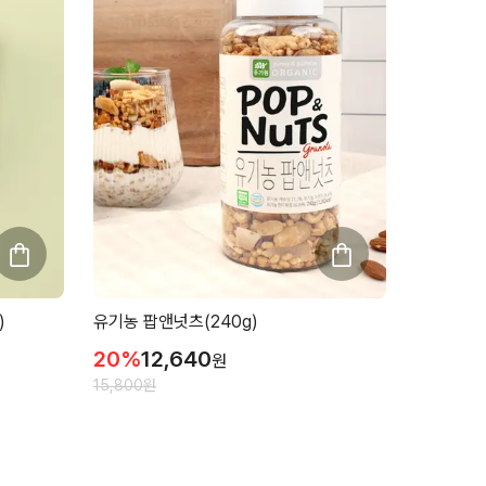
)
유기농 팝앤넛츠(240g)
20
%
12,640
원
15,800
원