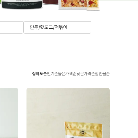
만두/핫도그/떡볶이
정확도순
인기순
높은가격순
낮은가격순
할인율순