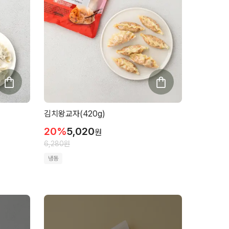
김치왕교자(420g)
20
%
5,020
원
6,280
원
냉동