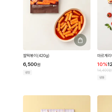
쌀떡볶이(420g)
마르게리따
6,500
10
%
1
원
14,400
원
냉장
냉동