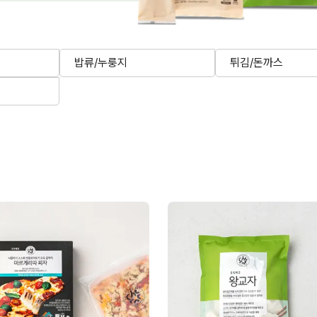
밥류/누룽지
튀김/돈까스