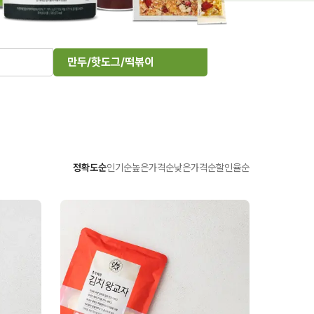
만두/핫도그/떡볶이
정확도순
인기순
높은가격순
낮은가격순
할인율순