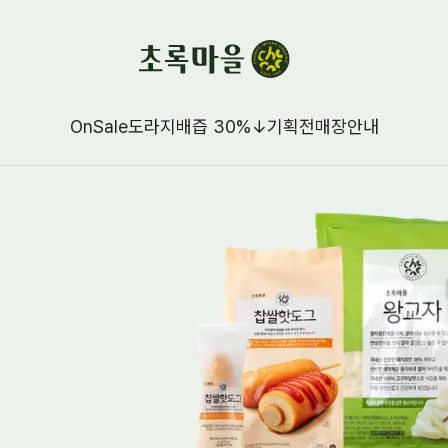
OnSale
도라지배즙 30%↓
기획전
매장안내