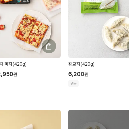
 피자(420g)
왕교자(420g)
2,950
6,200
원
원
냉동