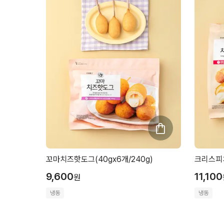
꼬마치즈핫도그(40gx6개/240g)
크리스피치
9,600
11,100
원
냉동
냉동