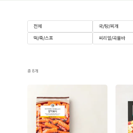
전체
국/탕/찌개
떡/죽/스프
씨리얼/곡물바
총
8
개