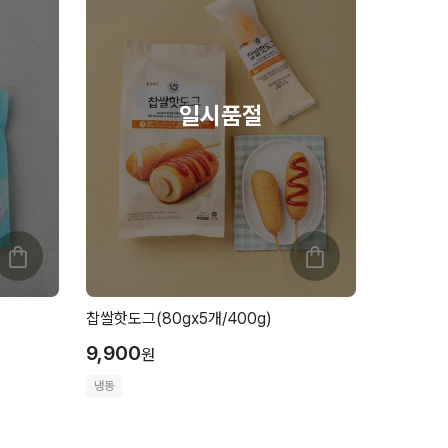
찹쌀핫도그(80gx5개/400g)
9,900
원
냉동