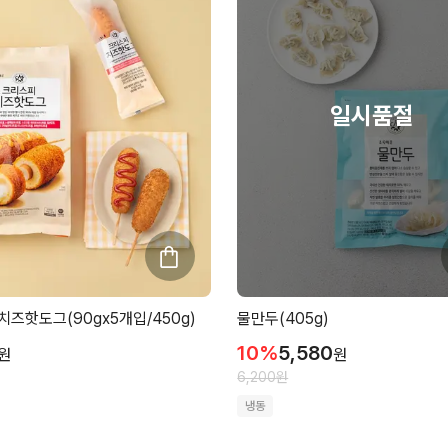
즈핫도그(90gx5개입/450g)
물만두(405g)
10
%
5,580
원
원
6,200
원
냉동