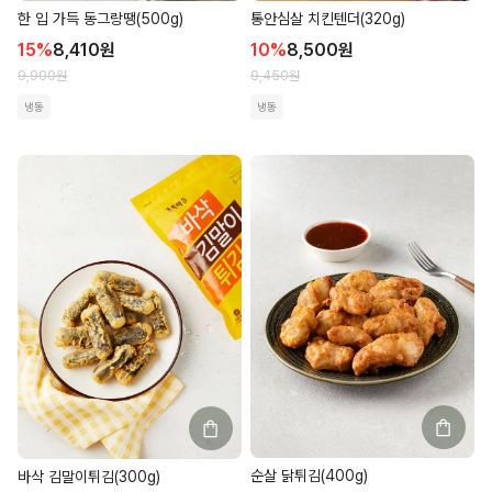
한 입 가득 동그랑땡(500g)
통안심살 치킨텐더(320g)
15
%
8,410
원
10
%
8,500
원
9,900
원
9,450
원
냉동
냉동
순살 닭튀김(400g)
바삭 김말이튀김(300g)