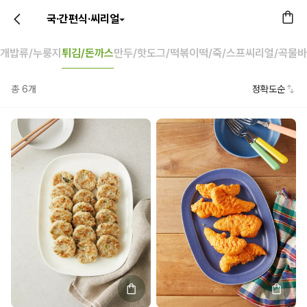
국·간편식·씨리얼
찌개
밥류/누룽지
튀김/돈까스
만두/핫도그/떡볶이
떡/죽/스프
씨리얼/곡물바
총
6
개
정확도순