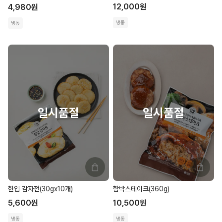
12,000
원
4,980
원
냉동
냉동
한입 감자전(30gx10개)
함박스테이크(360g)
5,600
원
10,500
원
냉동
냉동