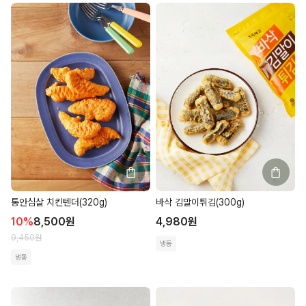
통안심살 치킨텐더(320g)
바삭 김말이튀김(300g)
10
%
8,500
원
4,980
원
9,450
원
냉동
냉동