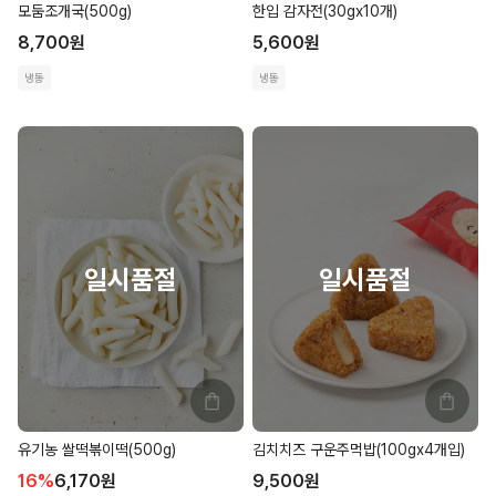
모둠조개국(500g)
한입 감자전(30gx10개)
8,700
원
5,600
원
냉동
냉동
유기농 쌀떡볶이떡(500g)
김치치즈 구운주먹밥(100gx4개입)
16
%
6,170
원
9,500
원