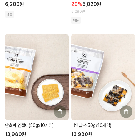
6,200
원
20
%
5,020
원
6,280
원
냉동
냉동
단호박 인절미(50gx10개입)
영양찰떡(50gx10개입)
13,980
원
13,980
원