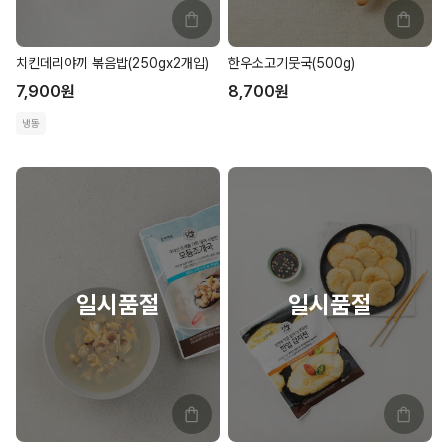
치킨데리야끼 볶음밥(250gx2개입)
한우소고기뭇국(500g)
7,900
원
8,700
원
냉동