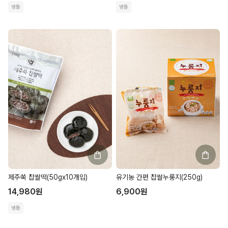
냉동
냉동
제주쑥 찹쌀떡(50gx10개입)
유기농 간편 찹쌀누룽지(250g)
14,980
원
6,900
원
냉동