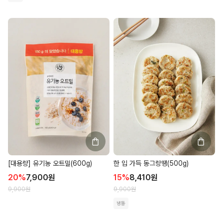
[대용량] 유기농 오트밀(600g)
한 입 가득 동그랑땡(500g)
20
%
7,900
원
15
%
8,410
원
9,900
원
9,900
원
냉동