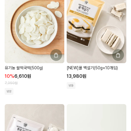
유기농 쌀떡국떡(500g)
[NEW]꿀 백설기(50g×10개입)
10
%
6,610
원
13,980
원
7,350
원
냉동
냉장