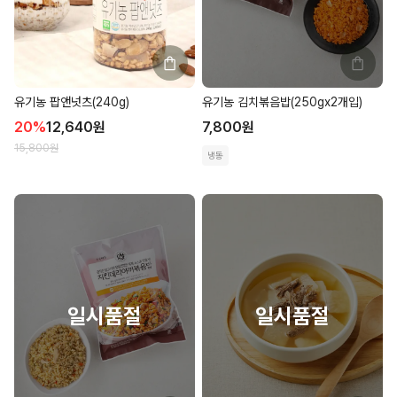
유기농 팝앤넛츠(240g)
유기농 김치볶음밥(250gx2개입)
20
%
12,640
원
7,800
원
15,800
원
냉동