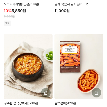
도토리묵사발(1인분/510g)
멸치 묵은지 김치찜(500g)
10
%
5,850
원
11,000
원
6,500
원
냉장
구수한 청국장찌개(500g)
쌀떡볶이(420g)