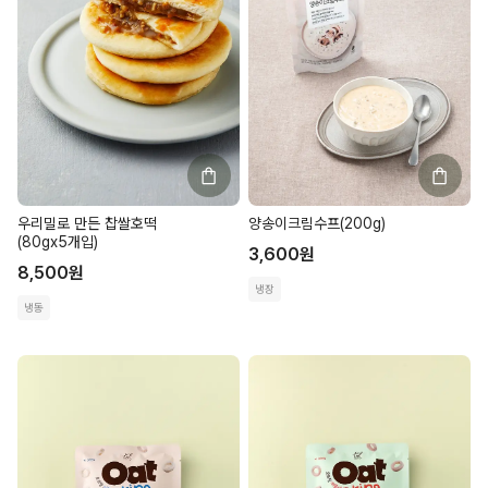
우리밀로 만든 찹쌀호떡
양송이크림수프(200g)
(80gx5개입)
3,600
원
8,500
원
냉장
냉동