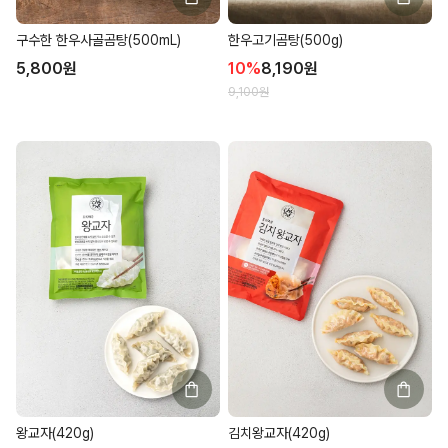
구수한 한우사골곰탕(500mL)
한우고기곰탕(500g)
5,800
원
10
%
8,190
원
9,100
원
왕교자(420g)
김치왕교자(420g)