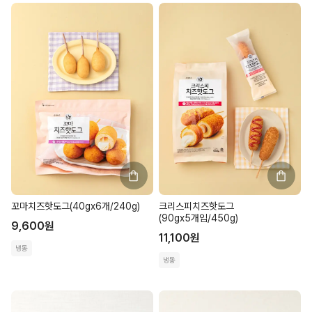
꼬마치즈핫도그(40gx6개/240g)
크리스피치즈핫도그
(90gx5개입/450g)
9,600
원
11,100
원
냉동
냉동