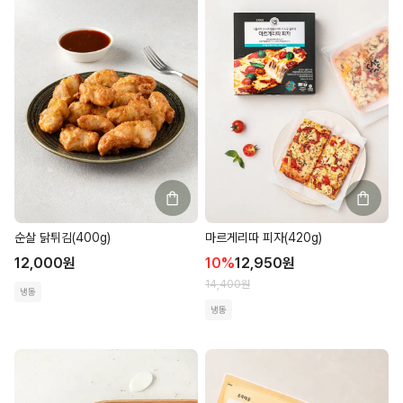
순살 닭튀김(400g)
마르게리따 피자(420g)
12,000
원
10
%
12,950
원
14,400
원
냉동
냉동