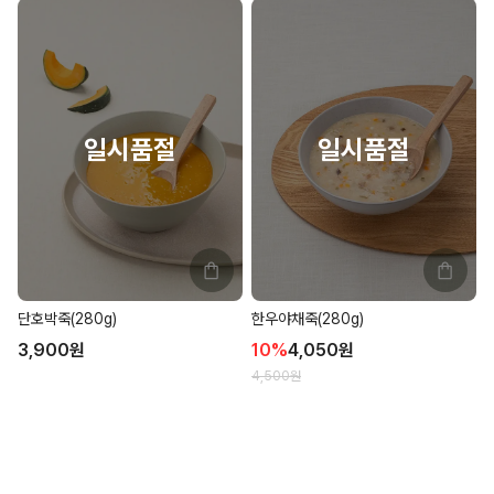
단호박죽(280g)
한우야채죽(280g)
3,900
원
10
%
4,050
원
4,500
원