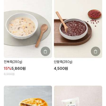
전복죽(280g)
단팥죽(280g)
15
%
5,860
원
4,500
원
6,900
원