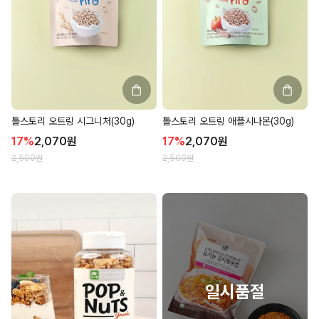
톨스토리 오트링 시그니처(30g)
톨스토리 오트링 애플시나몬(30g)
17
%
2,070
원
17
%
2,070
원
2,500
원
2,500
원