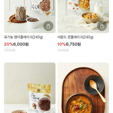
유기농 현미플레이크(240g)
아몬드 콘플레이크(240g)
20
%
6,000
원
10
%
6,750
원
7,500
원
7,500
원