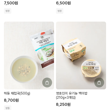
7,500
원
6,500
원
냉장
냉장
하동 재첩국(500g)
영호진미 유기농 백미밥
(210g×3개입)
8,700
원
8,250
원
냉동