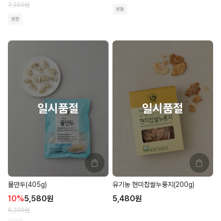
7,350
원
냉동
냉장
물만두(405g)
유기농 현미찹쌀누룽지(200g)
10
%
5,580
원
5,480
원
6,200
원