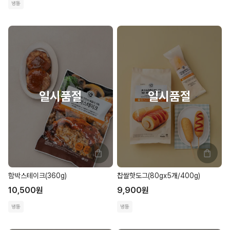
냉동
함박스테이크(360g)
찹쌀핫도그(80gx5개/400g)
10,500
원
9,900
원
냉동
냉동