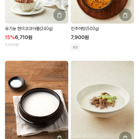
유기농 현미코코아볼(240g)
진추어탕(500g)
15
%
6,710
원
7,900
원
7,900
원
냉장