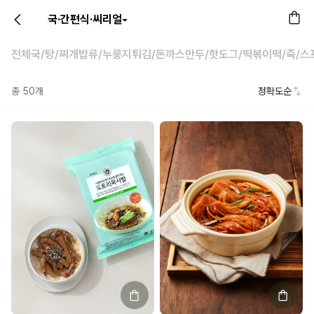
국·간편식·씨리얼
전체
국/탕/찌개
밥류/누룽지
튀김/돈까스
만두/핫도그/떡볶이
떡/죽/스
총
50
개
정확도순