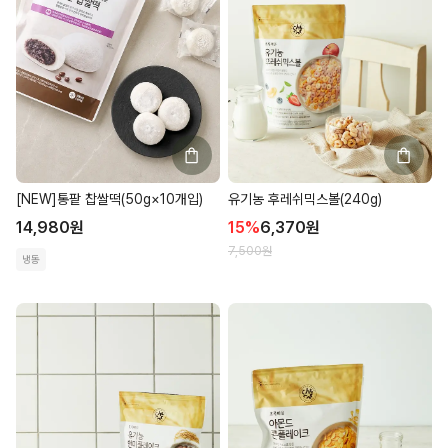
[NEW]통팥 찹쌀떡(50g×10개입)
유기농 후레쉬믹스볼(240g)
14,980
원
15
%
6,370
원
7,500
원
냉동