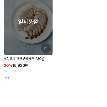
무항생제 간편 손질새우(230g)
20
%
15,920
원
19,900
원
냉동