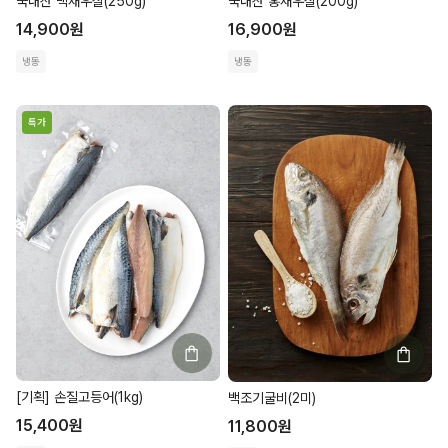
국내산 백새우살(250g)
국내산 홍새우살(200g)
14,900
원
16,900
원
냉동
냉동
특가
[기획] 손질고등어(1kg)
백조기굴비(2미)
15,400
원
11,800
원