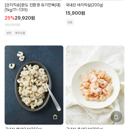
[산지직송]완도 친환경 유기전복(대)
국내산 바지락살(200g)
(1kg/11~13미)
15,900
원
25
%
29,920
원
냉동
39,900
원
냉장
예약상품