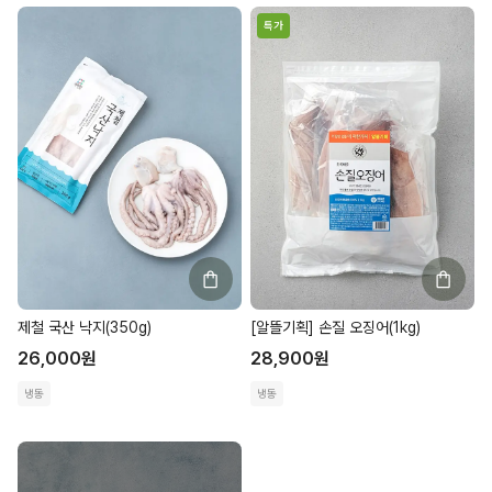
특가
제철 국산 낙지(350g)
[알뜰기획] 손질 오징어(1kg)
26,000
원
28,900
원
냉동
냉동