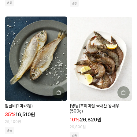
냉동
냉동
[냉동]프리미엄 국내산 왕새우
참굴비(2미x3봉)
(500g)
35
%
16,510
원
10
%
26,820
원
25,400
원
29,800
원
냉동
냉동