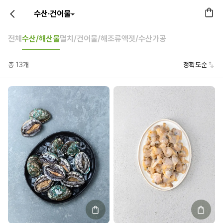
수산·건어물
전체
수산/해산물
멸치/건어물/해조류
액젓/수산가공
총
13
개
정확도순