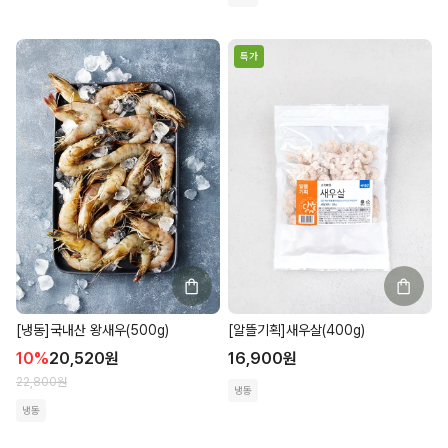
특가
[냉동]국내산 왕새우(500g)
[알뜰기획]새우살(400g)
10
%
20,520
원
16,900
원
22,800
원
냉동
냉동