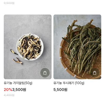
9,500
원
유기농 가지말림(50g)
유기농 무시래기 (100g)
20
%
3,500
원
5,500
원
4,400
원