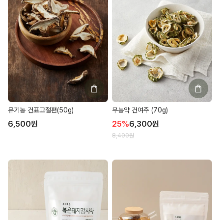
유기농 건표고절편(50g)
무농약 건여주 (70g)
6,500
원
25
%
6,300
원
8,400
원