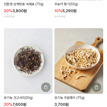
친환경 삼계탕용 속재료 (70g)
무농약 황기(50g)
20
%
3,800
원
10
%
5,290
원
4,800
원
5,900
원
유기농 건고사리(30g)
유기농 무말랭이 (70g)
20
%
7,600
원
3,700
원