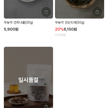
무농약 건취나물(30g)
무농약 건곤드레(50g)
5,900
원
20
%
6,150
원
7,700
원