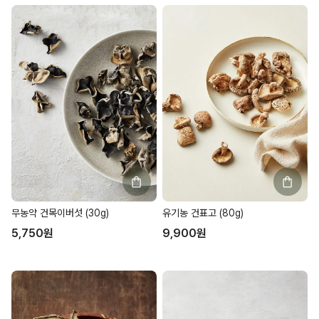
무농약 건목이버섯 (30g)
유기농 건표고 (80g)
5,750
원
9,900
원