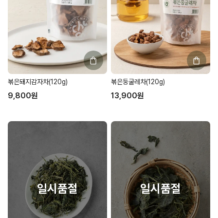
볶은돼지감자차(120g)
볶은둥굴레차(120g)
9,800
원
13,900
원