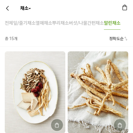
채소
전체
잎/줄기채소
열매채소
뿌리채소
버섯/나물
간편채소
말린채소
총
15
개
정확도순