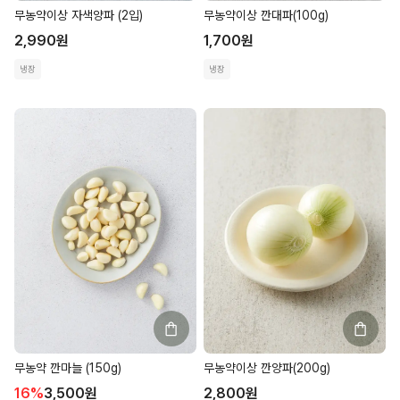
무농약이상 자색양파 (2입)
무농약이상 깐대파(100g)
2,990
원
1,700
원
냉장
냉장
무농약 깐마늘 (150g)
무농약이상 깐양파(200g)
16
%
3,500
원
2,800
원