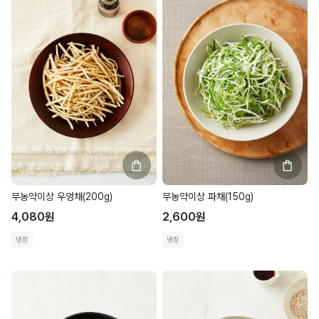
무농약이상 우엉채(200g)
무농약이상 파채(150g)
4,080
원
2,600
원
냉장
냉장