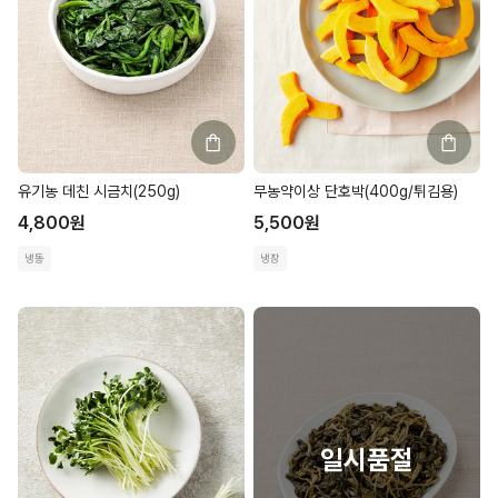
유기농 데친 시금치(250g)
무농약이상 단호박(400g/튀김용)
4,800
원
5,500
원
냉동
냉장