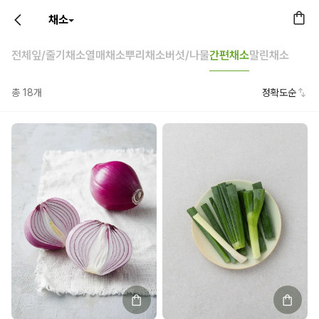
채소
전체
잎/줄기채소
열매채소
뿌리채소
버섯/나물
간편채소
말린채소
총
18
개
정확도순