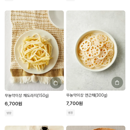
무농약이상 연근채(300g)
무농약이상 채도라지(150g)
7,700
원
6,700
원
냉장
냉장