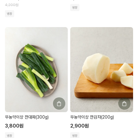
4,200
원
냉장
냉장
무농약이상 깐대파(300g)
무농약이상 깐감자(200g)
3,800
원
2,900
원
냉장
냉장