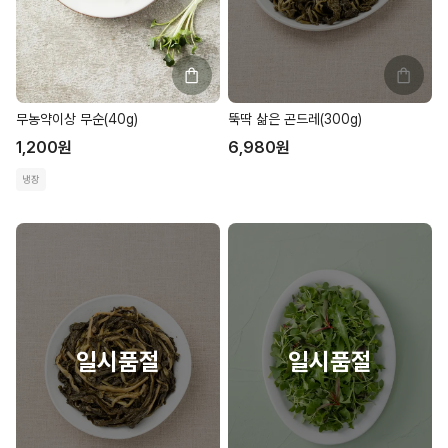
무농약이상 무순(40g)
뚝딱 삶은 곤드레(300g)
1,200
원
6,980
원
냉장