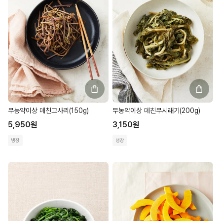
무농약이상 데친고사리(150g)
무농약이상 데친무시래기(200g)
5,950
원
3,150
원
냉장
냉장