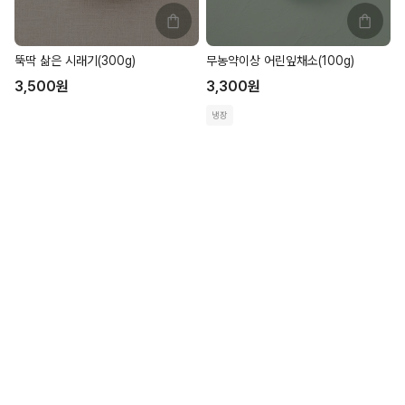
뚝딱 삶은 시래기(300g)
무농약이상 어린잎채소(100g)
3,500
원
3,300
원
냉장