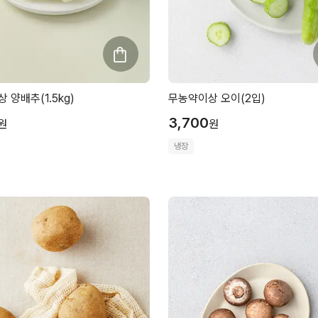
 양배추(1.5kg)
무농약이상 오이(2입)
3,700
원
원
냉장