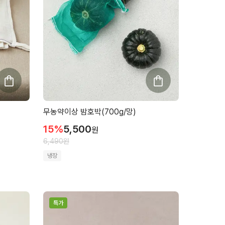
무농약이상 밤호박(700g/망)
15
%
5,500
원
6,490
원
냉장
특가