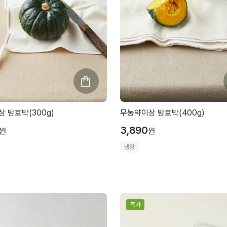
 밤호박(300g)
무농약이상 밤호박(400g)
3,890
원
원
냉장
특가