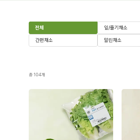
전체
잎/줄기채소
간편채소
말린채소
총
104
개