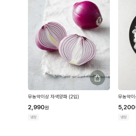
무농약이상 자색양파 (2입)
무농약이상
2,990
5,200
원
냉장
냉장