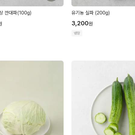
 깐대파(100g)
유기농 실파 (200g)
3,200
원
원
냉장