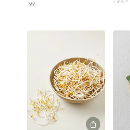
4,800
원
냉장