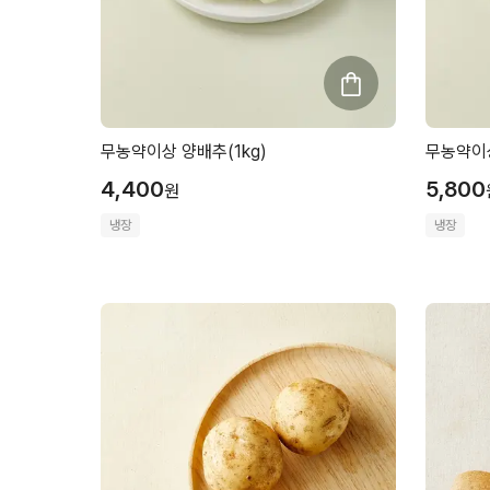
무농약이상 양배추(1kg)
무농약이상
4,400
5,800
원
냉장
냉장