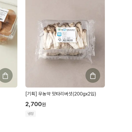
[기획] 무농약 맛타리버섯(200gx2입)
2,700
원
냉장