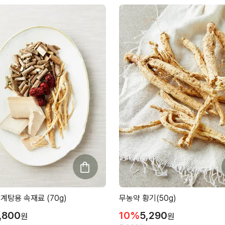
계탕용 속재료 (70g)
무농약 황기(50g)
,800
10
%
5,290
원
원