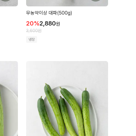
무농약이상 대파(500g)
20
%
2,880
원
3,600
원
냉장