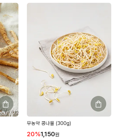
무농약 콩나물 (300g)
20
%
1,150
원