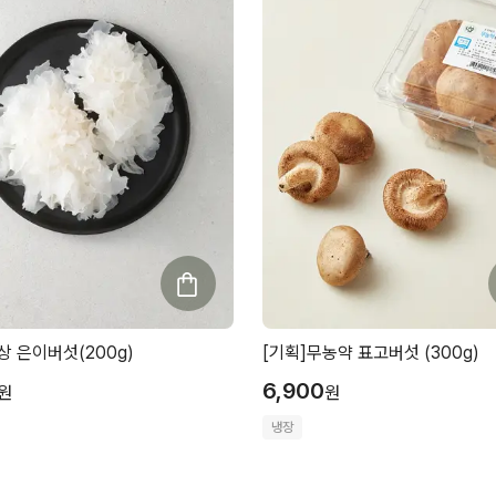
 은이버섯(200g)
[기획]무농약 표고버섯 (300g)
6,900
원
원
냉장