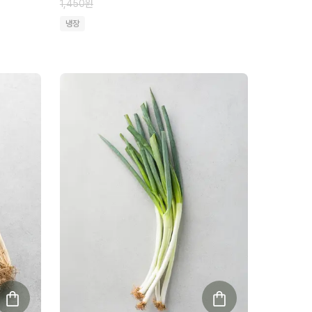
1,450
원
냉장