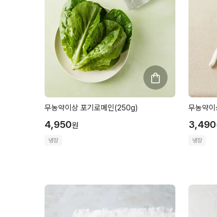
무농약이상 포기로메인(250g)
무농약이상
4,950
3,490
원
냉장
냉장