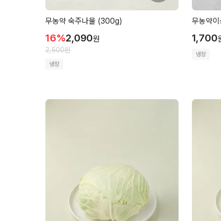
무농약 숙주나물 (300g)
무농약이상
16
%
2,090
1,700
원
2,500
원
냉장
냉장