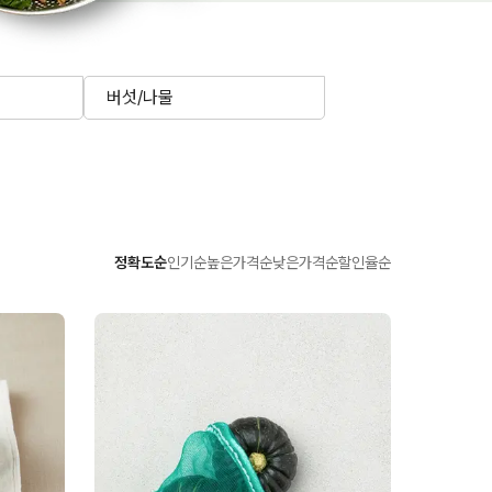
버섯/나물
정확도순
인기순
높은가격순
낮은가격순
할인율순