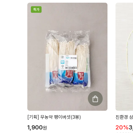
특가
[기획] 무농약 팽이버섯(3봉)
친환경 삼
1,900
20
%
3
원