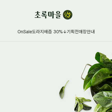
OnSale
도라지배즙 30%↓
기획전
매장안내