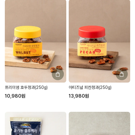
프리미엄 호두정과(250g)
아티즈널 피칸정과(250g)
10,980
원
13,980
원