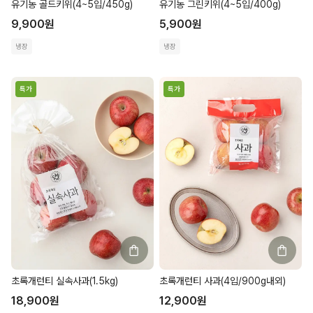
유기농 골드키위(4~5입/450g)
유기농 그린키위(4~5입/400g)
9,900
원
5,900
원
냉장
냉장
특가
특가
초록개런티 실속사과(1.5kg)
초록개런티 사과(4입/900g내외)
18,900
원
12,900
원