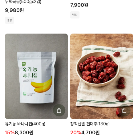
두팩묶음(500gx2입)
7,900
원
9,980
원
냉장
냉장
유기농 바나나칩(400g)
정직선별 건대추(180g)
15
%
8,300
원
20
%
4,700
원