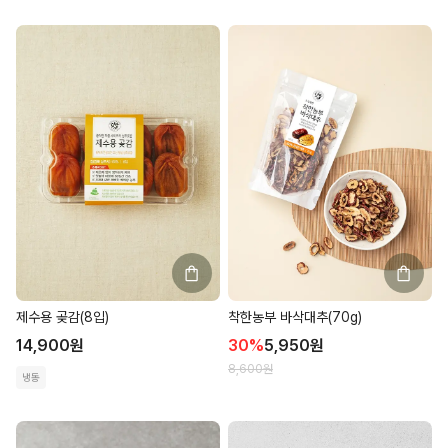
제수용 곶감(8입)
착한농부 바삭대추(70g)
14,900
원
30
%
5,950
원
8,600
원
냉동