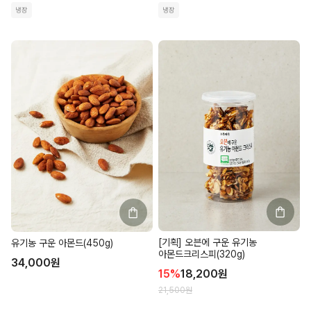
냉장
냉장
[기획] 오븐에 구운 유기농
유기농 구운 아몬드(450g)
아몬드크리스피(320g)
34,000
원
15
%
18,200
원
21,500
원