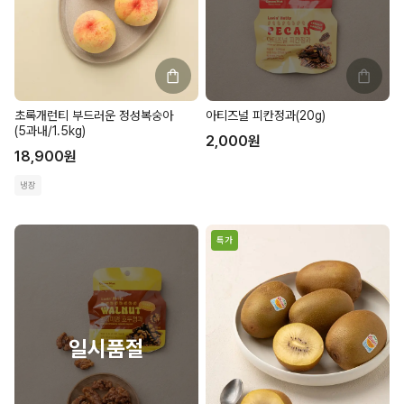
초록개런티 부드러운 정성복숭아
아티즈널 피칸정과(20g)
(5과내/1.5kg)
2,000
원
18,900
원
냉장
특가