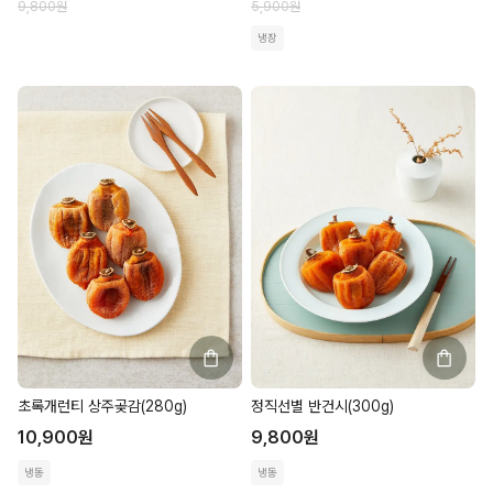
9,800
원
5,900
원
냉장
초록개런티 상주곶감(280g)
정직선별 반건시(300g)
10,900
원
9,800
원
냉동
냉동