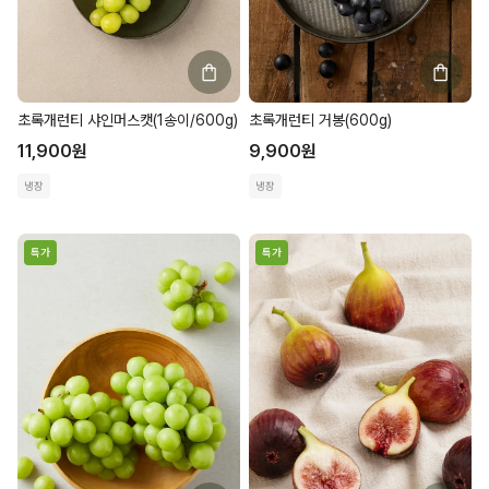
초록개런티 샤인머스캣(1송이/600g)
초록개런티 거봉(600g)
11,900
원
9,900
원
냉장
냉장
특가
특가