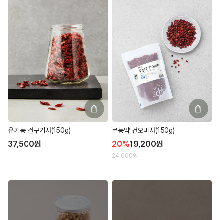
무농약 건오미자(150g)
유기농 건구기자(150g)
20
%
19,200
원
37,500
원
24,000
원