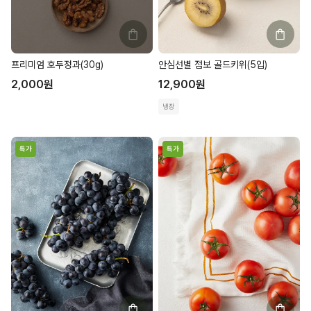
프리미엄 호두정과(30g)
안심선별 점보 골드키위(5입)
2,000
원
12,900
원
냉장
특가
특가