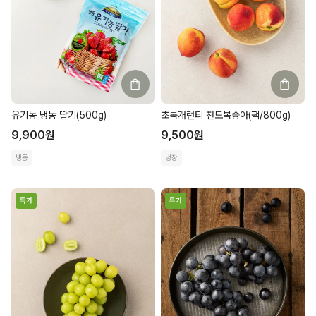
유기농 냉동 딸기(500g)
초록개런티 천도복숭아(팩/800g)
9,900
원
9,500
원
냉동
냉장
특가
특가