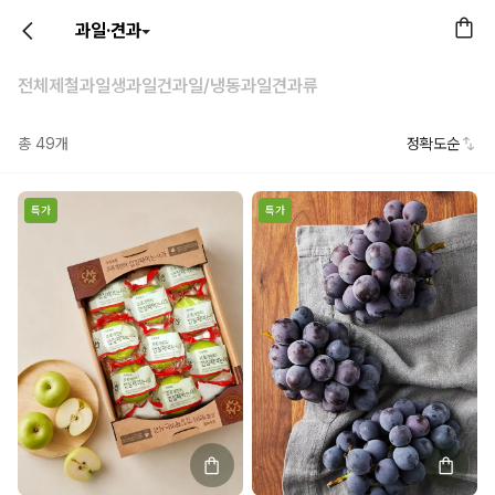
과일·견과
전체
제철과일
생과일
건과일/냉동과일
견과류
총
49
개
정확도순
특가
특가