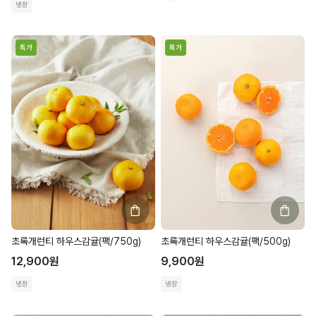
냉장
특가
특가
초록개런티 하우스감귤(팩/750g)
초록개런티 하우스감귤(팩/500g)
12,900
원
9,900
원
냉장
냉장