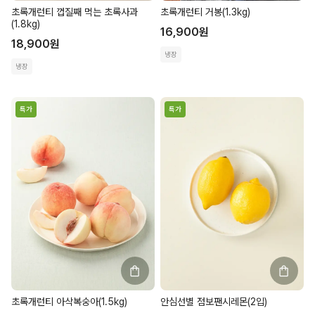
초록개런티 껍질째 먹는 초록사과
초록개런티 거봉(1.3kg)
(1.8kg)
16,900
원
18,900
원
냉장
냉장
특가
특가
초록개런티 아삭복숭아(1.5kg)
안심선별 점보팬시레몬(2입)