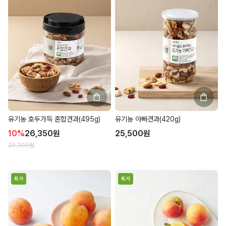
유기농 호두가득 혼합견과(495g)
유기농 아빠견과(420g)
10
%
26,350
원
25,500
원
29,300
원
특가
특가