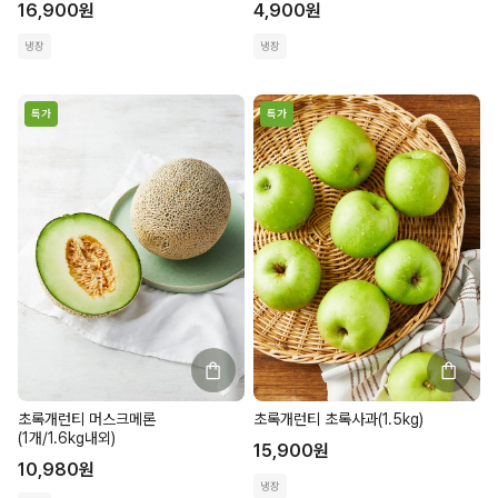
16,900
원
4,900
원
냉장
냉장
특가
특가
초록개런티 머스크메론
초록개런티 초록사과(1.5kg)
(1개/1.6kg내외)
15,900
원
10,980
원
냉장