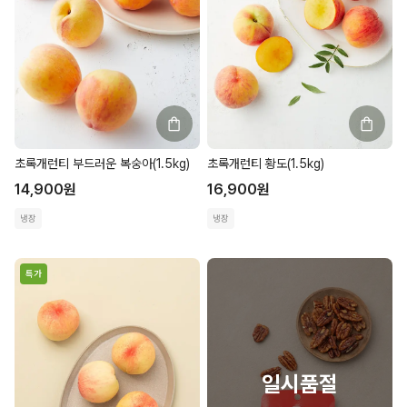
초록개런티 부드러운 복숭아(1.5kg)
초록개런티 황도(1.5kg)
14,900
원
16,900
원
냉장
냉장
특가