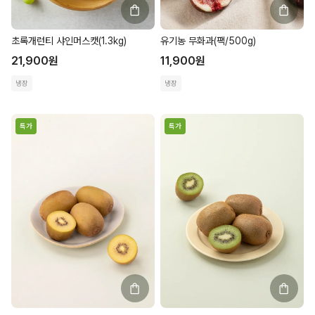
초록개런티 샤인머스캣(1.3kg)
유기농 무화과(팩/500g)
21,900
원
11,900
원
냉장
냉장
특가
특가