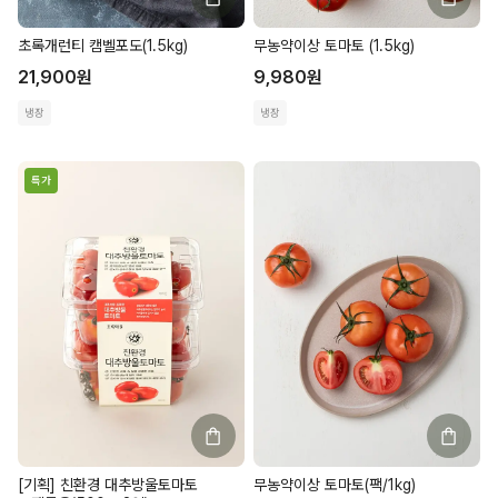
초록개런티 캠벨포도(1.5kg)
무농약이상 토마토 (1.5kg)
21,900
원
9,980
원
냉장
냉장
특가
[기획] 친환경 대추방울토마토
무농약이상 토마토(팩/1kg)